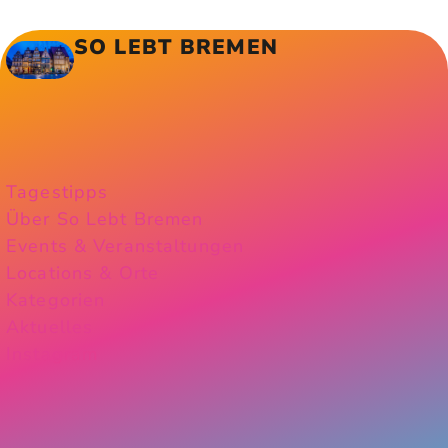
SO LEBT BREMEN
Tagestipps
Über So Lebt Bremen
Events & Veranstaltungen
Locations & Orte
Kategorien
Aktuelles
Instagram