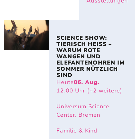
Ausstellungen
SCIENCE SHOW: 
TIERISCH HEISS – W
ARUM ROTE W
ANGEN UND E
LEFANTENOHREN IM S
OMMER NÜTZLICH S
IND
Heute
06. Aug.
12:00
Uhr
(+2 weitere)
Universum Science
Center, Bremen
Familie & Kind