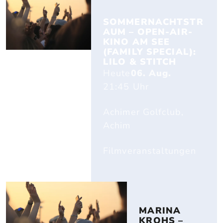
SOMMERNACHTSTR
AUM – OPEN-AIR-
KINO AM SEE 
(FAMILY SPECIAL): 
LILO & STITCH
Heute
06. Aug.
21:45
Uhr
Achimer Golfclub,
Achim
Filmveranstaltungen
MARINA 
KROHS – 