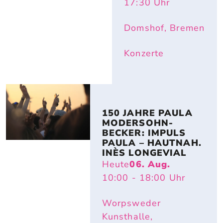
17:30
Uhr
Domshof, Bremen
Konzerte
150 JAHRE PAULA 
MODERSOHN-
BECKER: IMPULS 
PAULA – HAUTNAH. 
INÈS LONGEVIAL
Heute
06. Aug.
10:00
- 18:00
Uhr
Worpsweder
Kunsthalle,