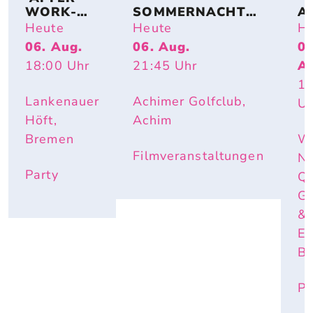
WORK-
SOMMERNACHTS
A
BEACHPA
TRAUM – OPEN-
TI
Heute
Heute
He
RTY
AIR-KINO AM SEE 
S
06. Aug.
06. Aug.
06
(FAMILY SPECIAL): 
T
18:00
Uhr
21:45
Uhr
A
LILO & STITCH
17
Lankenauer
Achimer Golfclub,
Uh
Höft,
Achim
Bremen
W
Filmveranstaltungen
Ne
Party
Q
Ga
&
Ev
B
Pa