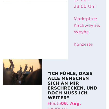
23:00
Uhr
Marktplatz
Kirchweyhe,
Weyhe
Konzerte
"ICH FÜHLE, DASS A
LLE MENSCHEN S
ICH AN MIR E
RSCHRECKEN, UND D
OCH MUSS ICH WE
ITER"
Heute
06. Aug.