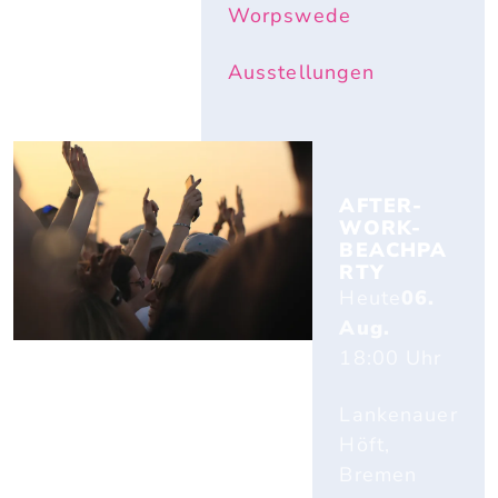
Worpswede
Ausstellungen
AFTER-
WORK-
BEACHPA
RTY
Heute
06.
Aug.
18:00
Uhr
Lankenauer
Höft,
Bremen