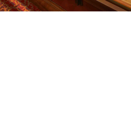
RATHAUS
TION_ON
AM MARKT 1, 28195 B
MORGEN
WOC