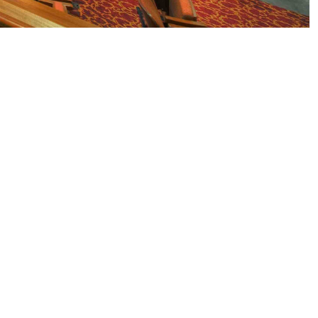
REMEN
HENENDE