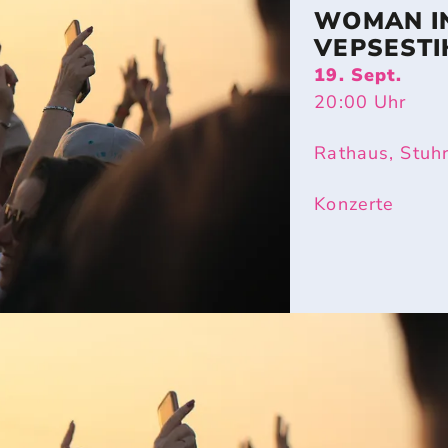
WOMAN IN
VEPSESTI
19. Sept.
20:00
Uhr
Rathaus, Stuh
Konzerte