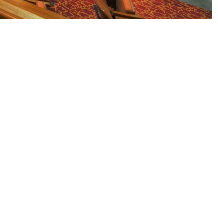
 BERNE
HENENDE