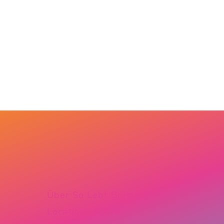
Über So Lebt Bremen
Locations & Orte