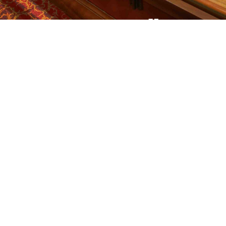
KULTURMÜHLE
TION_ON
LANGE STR. 74, 27804
MORGEN
WOC