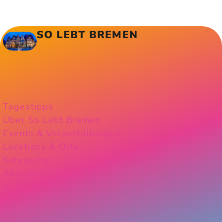
SO LEBT BREMEN
Tagestipps
Über So Lebt Bremen
Events & Veranstaltungen
Locations & Orte
Kategorien
Aktuelles
Instagram