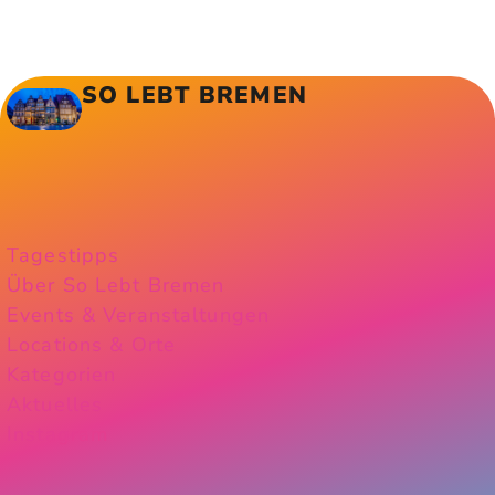
SO LEBT BREMEN
Tagestipps
Über So Lebt Bremen
Events & Veranstaltungen
Locations & Orte
Kategorien
Aktuelles
Instagram