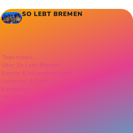
SO LEBT BREMEN
Tagestipps
Über So Lebt Bremen
Events & Veranstaltungen
Locations & Orte
Kategorien
Aktuelles
Instagram