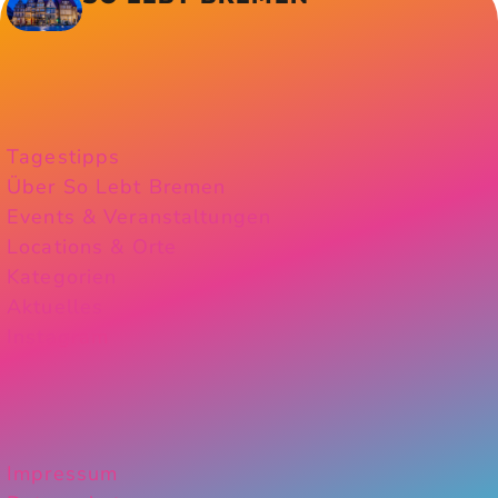
Tagestipps
Über So Lebt Bremen
Events & Veranstaltungen
Locations & Orte
Kategorien
Aktuelles
Instagram
Impressum