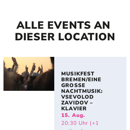
ALLE EVENTS AN 
DIESER LOCATION
MUSIKFEST 
BREMEN/EINE 
GROSSE N
ACHTMUSIK: V
SEVOLOD Z
AVIDOV – K
LAVIER
15. Aug.
20:30
Uhr
(+1