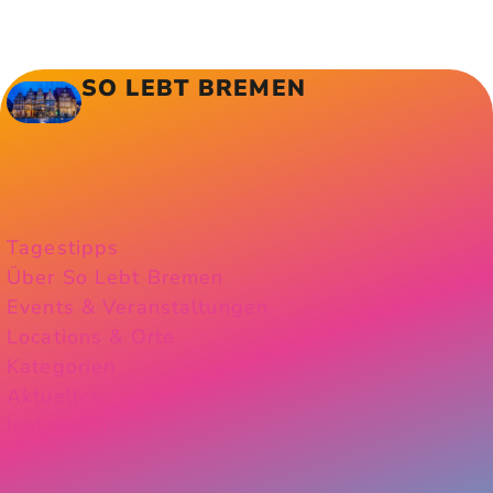
SO LEBT BREMEN
Tagestipps
Über So Lebt Bremen
Events & Veranstaltungen
Locations & Orte
Kategorien
Aktuelles
Instagram