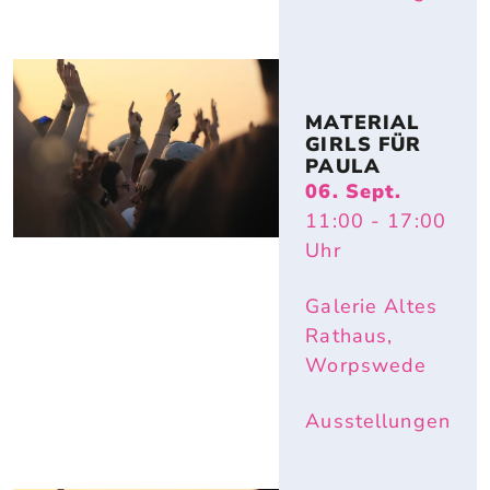
MATERIAL 
GIRLS FÜR 
PAULA
06. Sept.
11:00
- 17:00
Uhr
Galerie Altes
Rathaus,
Worpswede
Ausstellungen