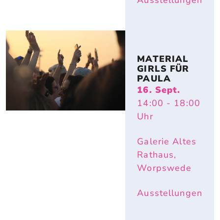
Ausstellungen
MATERIAL 
GIRLS FÜR 
PAULA
16. Sept.
14:00
- 18:00
Uhr
Galerie Altes
Rathaus,
Worpswede
Ausstellungen