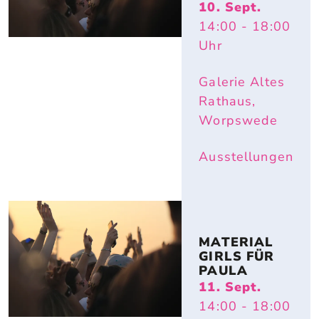
10. Sept.
14:00
- 18:00
Uhr
Galerie Altes
Rathaus,
Worpswede
Ausstellungen
MATERIAL 
GIRLS FÜR 
PAULA
11. Sept.
14:00
- 18:00