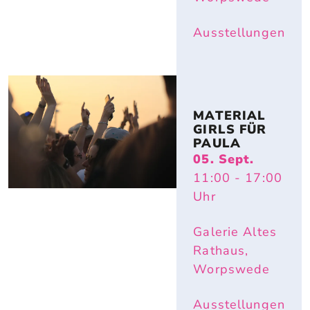
Ausstellungen
MATERIAL 
GIRLS FÜR 
PAULA
05. Sept.
11:00
- 17:00
Uhr
Galerie Altes
Rathaus,
Worpswede
Ausstellungen