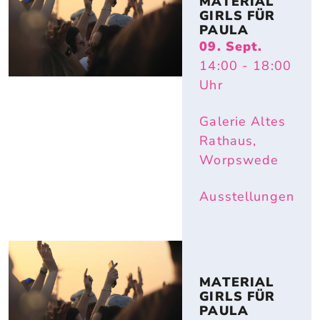
MATERIAL 
GIRLS FÜR 
PAULA
09. Sept.
14:00
- 18:00
Uhr
Galerie Altes
Rathaus,
Worpswede
Ausstellungen
MATERIAL 
GIRLS FÜR 
PAULA