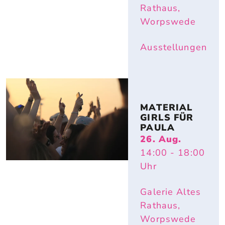
Rathaus,
Worpswede
Ausstellungen
MATERIAL 
GIRLS FÜR 
PAULA
26. Aug.
14:00
- 18:00
Uhr
Galerie Altes
Rathaus,
Worpswede