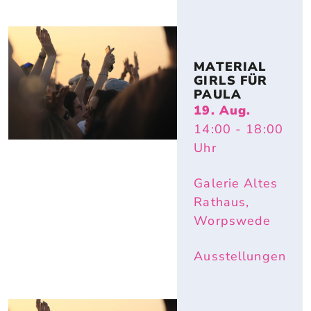
MATERIAL 
GIRLS FÜR 
PAULA
19. Aug.
14:00
- 18:00
Uhr
Galerie Altes
Rathaus,
Worpswede
Ausstellungen