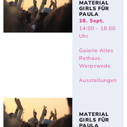
MATERIAL 
GIRLS FÜR 
PAULA
18. Sept.
14:00
- 18:00
Uhr
Galerie Altes
Rathaus,
Worpswede
Ausstellungen
MATERIAL 
GIRLS FÜR 
PAULA