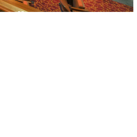
 BÜRGERWEIDE
HENENDE