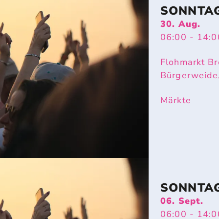
SONNTA
30. Aug.
06:00
- 14:0
Flohmarkt Br
Bürgerweide
Märkte
SONNTA
06. Sept.
06:00
- 14:0