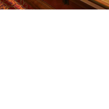
REMEN AUF DER
LOCATION_ON
28209 BREMEN
MORGEN
WOC