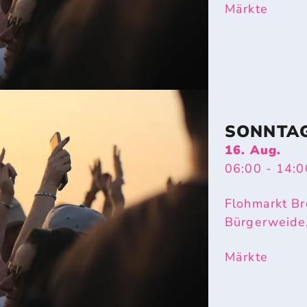
Märkte
SONNTA
16. Aug.
06:00
- 14:0
Flohmarkt Br
Bürgerweide
Märkte