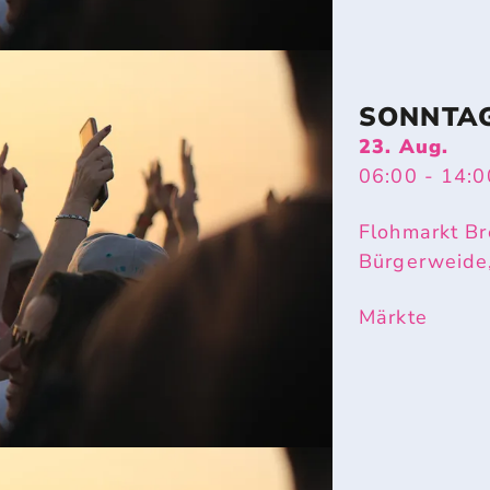
SONNTA
23. Aug.
06:00
- 14:0
Flohmarkt Br
Bürgerweide
Märkte