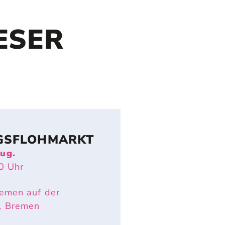
ESER
GSFLOHMARKT
Aug.
0
Uhr
emen auf der
, Bremen