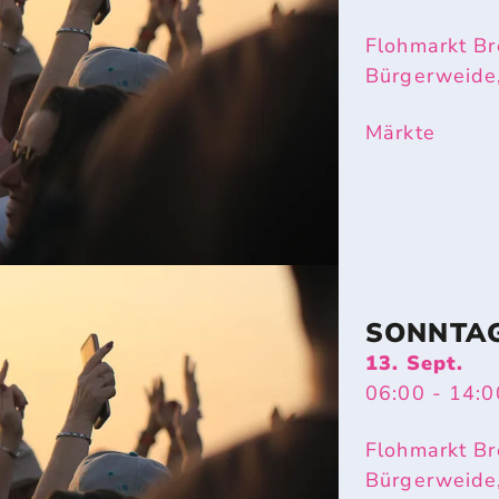
Flohmarkt Br
Bürgerweide
Märkte
SONNTA
13. Sept.
06:00
- 14:0
Flohmarkt Br
Bürgerweide