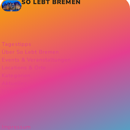
SO LEBT BREMEN
Tagestipps
Über So Lebt Bremen
Events & Veranstaltungen
Locations & Orte
Kategorien
Aktuelles
Instagram
Impressum