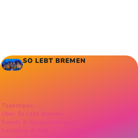
SO LEBT BREMEN
Tagestipps
Über So Lebt Bremen
Events & Veranstaltungen
Locations & Orte