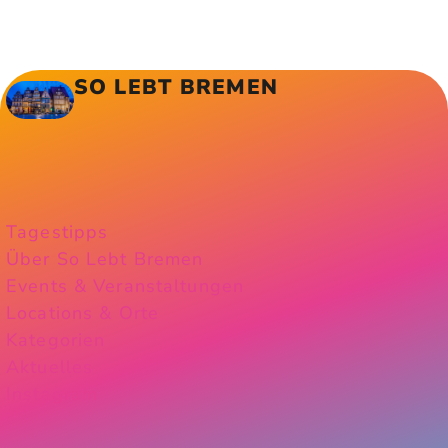
SO LEBT BREMEN
Tagestipps
Über So Lebt Bremen
Events & Veranstaltungen
Locations & Orte
Kategorien
Aktuelles
Instagram