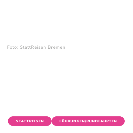
STADTTEILRUNDGAN
G ÜBERSEESTADT
HEUTE
MORGEN
WOCHENENDE
Foto: StattReisen Bremen
STATTREISEN
FÜHRUNGEN/RUNDFAHRTEN