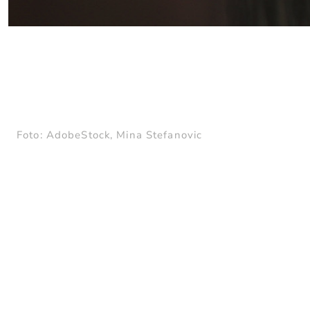
A
HEUTE
Foto: AdobeStock, Mina Stefanovic