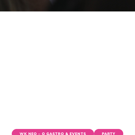
PERITIVO SOCIE
MORGEN
WOC
WK NEO – Q GASTRO & EVENTS
PARTY