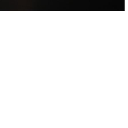
TY
HENENDE