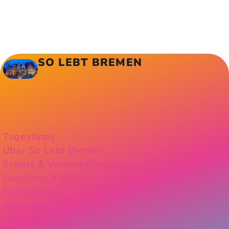
SO LEBT BREMEN
Tagestipps
Über So Lebt Bremen
Events & Veranstaltungen
Locations & Orte
Kategorien
Aktuelles
Instagram