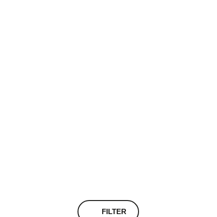
ALLE EVENTS
EVENTS & VERANSTALTUNGEN
HEUTE
MORGEN
WOCHENENDE
FILTER