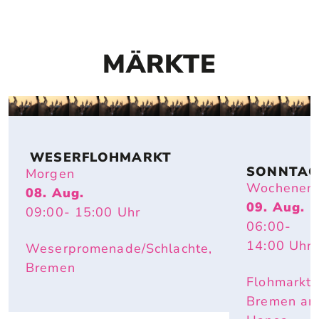
MÄRKTE
 WESERFLOHMARKT
SONNTAG
Morgen
FLOHMAR
Wochenen
08. Aug.
T
09. Aug.
09:00
- 15:00
Uhr
06:00
-
14:00
Uhr
Weserpromenade/Schlachte,
Bremen
Flohmarkt
Bremen a