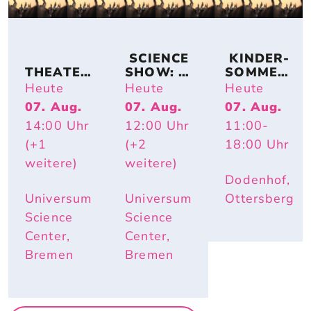
 SCIENCE 
 KINDER-
THEATER
SHOW: 
SOMMER-
KOLLEKT
TIERISCH 
ACTION
Heute
Heute
Heute
IV 
HEISS – W
07. Aug.
07. Aug.
07. Aug.
KA2OH – 
ARUM R
14:00
Uhr
12:00
Uhr
11:00
-
DU. WIR. 
OTE W
UND ICH.
ANGEN U
(+1
(+2
18:00
Uhr
ND E
weitere)
weitere)
LEFANTE
Dodenhof,
NOHREN
 IM S
Universum
Universum
Ottersberg
OMMER N
Science
Science
ÜTZLICH
Center,
Center,
 SIND
Bremen
Bremen