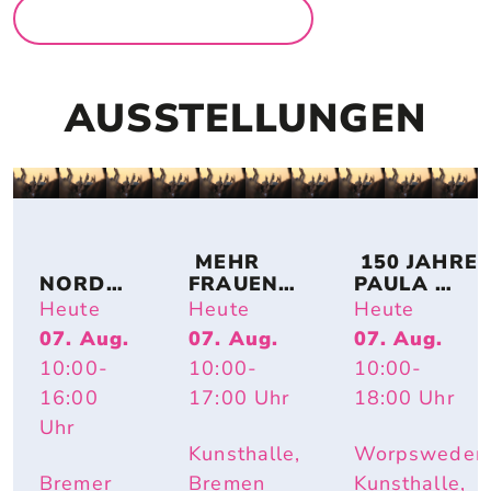
MEHR FÜR FAMILIEN
AUSSTELLUNGEN
 MEHR 
 150 JAHRE 
NORDSE
FRAUEN! 
PAULA 
E IM 
BREMER 
MODERSO
Heute
Heute
Heute
UMBAU 
KÜNSTLE
HN-
07. Aug.
07. Aug.
07. Aug.
– A 
RINNEN 
BECKER: 
10:00
-
10:00
-
10:00
-
TOPOGR
AUF 
IMPULS 
APHY 
PAPIER
PAULA – 
16:00
17:00
Uhr
18:00
Uhr
OF 
HAUTNAH. 
Uhr
CHANGE
INÈS 
Kunsthalle,
Worpsweder
LONGEVIAL
Bremer
Bremen
Kunsthalle,