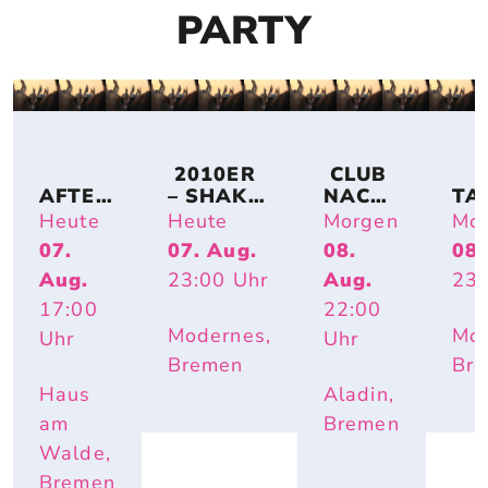
PARTY
 2010ER 
 CLUB 
AFTER
– SHAKE 
NACH
TA
-
IT OFF
T
CH
Heute
Heute
Morgen
Mo
WORK
07.
07. Aug.
08.
08.
-
Aug.
23:00
Uhr
Aug.
23:
PARTY 
OPEN 
17:00
22:00
AIR
Modernes,
Mod
Uhr
Uhr
Bremen
Br
Haus
Aladin,
am
Bremen
Walde,
Bremen