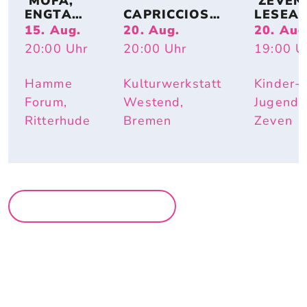
 MOFA, 
 ZEVENE
ENGTANZ
CAPRICCIOSO
LESEA
, 
: EVA 
DE: 
15. Aug.
20. Aug.
20. Aug
BUNDESJ
STRITTMATT
MIRIAM
20:00
Uhr
20:00
Uhr
19:00
U
UGENDS
ER
BURDE
PIELE
I – IST 
DOCH 
Hamme
Kulturwerkstatt
Kinder-
SCHÖN 
Forum,
Westend,
Jugendh
HIER
Ritterhude
Bremen
Zeven
MEHR LESUNGEN