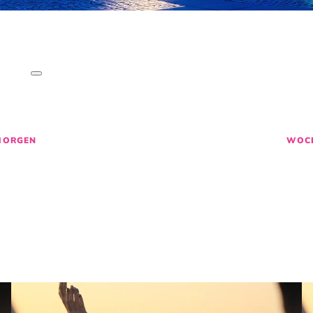
SO LEBT BREME
CHICHTEN
,
AKTIVITÄTEN
&
EVE
M
27
28
29
MORGEN
WOC