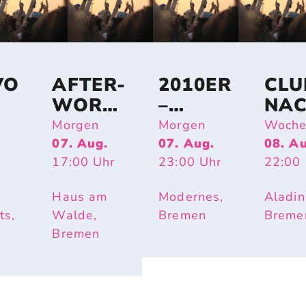
VO
AFTER-
2010ER
CLU
WORK-
–
NA
PARTY
SHAKE
Morgen
Morgen
Woche
OPEN
IT OFF
07. Aug.
07. Aug.
08. A
17:00
Uhr
23:00
Uhr
22:00
AIR
Haus am
Modernes,
Aladin
ts,
Walde,
Bremen
Breme
Bremen