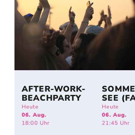
AFTER-WORK-
SOMME
BEACHPARTY
SEE (F
Heute
Heute
06. Aug.
06. Aug.
18:00
Uhr
21:45
Uhr