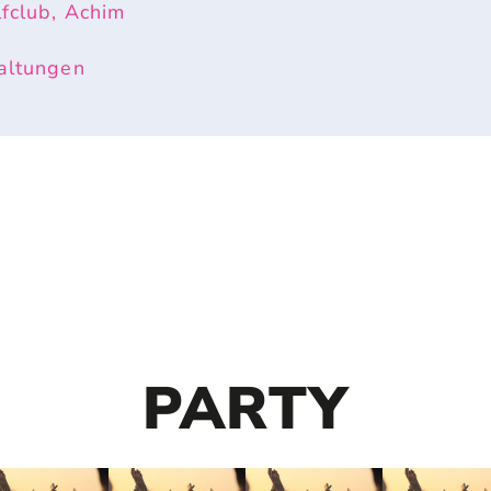
fclub, Achim
altungen
PARTY