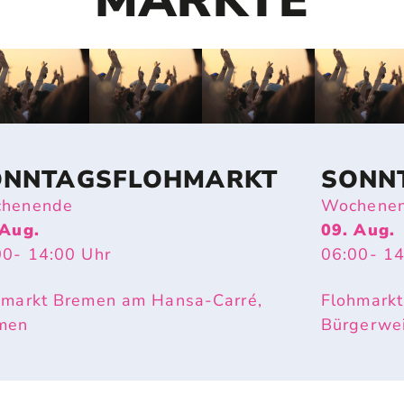
MÄRKTE
ONNTAGSFLOHMARKT
SONN
henende
Wochene
 Aug.
09. Aug.
00
- 14:00
Uhr
06:00
- 1
hmarkt Bremen am Hansa-Carré,
Flohmarkt
men
Bürgerwe