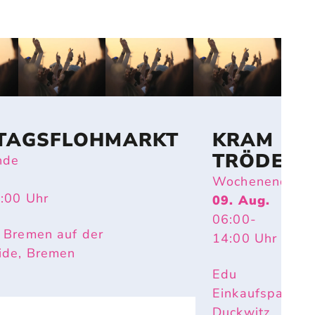
TAGSFLOHMARKT
KRAM &
TRÖDEL
nde
Wochenende
4:00
Uhr
09. Aug.
06:00
-
 Bremen auf der
14:00
Uhr
ide, Bremen
Edu
Einkaufspark
Duckwitz,