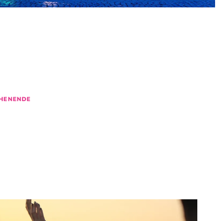
N
NTS
IN BREMEN
D
30
31
1
2
HENENDE