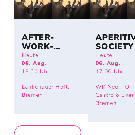
AFTER-
APERITI
WORK-
SOCIETY
BEACHPARTY
Heute
Heute
06. Aug.
06. Aug.
18:00
Uhr
17:00
Uhr
Lankenauer Höft,
WK Neo – Q
Bremen
Gastro & Even
Bremen
MEHR PARTYS