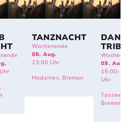
B
TANZNACHT
DANCE
CHT
TRIBE
Wochenende
BREME
08. Aug.
nende
Wochenend
23:00
Uhr
ug.
09. Aug.
Uhr
15:00
- 17:3
Modernes, Bremen
Uhr
,
n
Tanzwerk,
Bremen