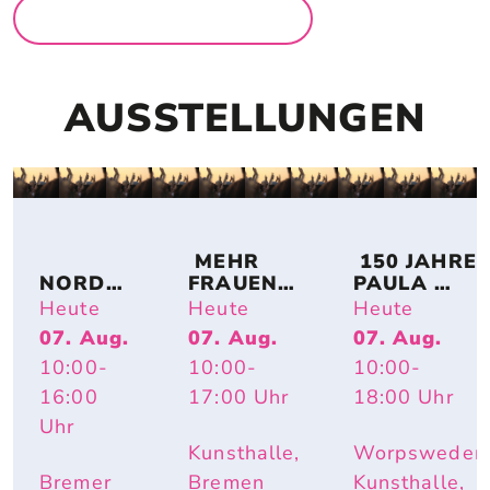
MEHR FÜR FAMILIEN
AUSSTELLUNGEN
 MEHR 
 150 JAHRE 
NORDSE
FRAUEN! 
PAULA 
E IM 
BREMER 
MODERSO
Heute
Heute
Heute
UMBAU 
KÜNSTLE
HN-
07. Aug.
07. Aug.
07. Aug.
– A 
RINNEN 
BECKER: 
10:00
-
10:00
-
10:00
-
TOPOGR
AUF 
IMPULS 
APHY 
PAPIER
PAULA – 
16:00
17:00
Uhr
18:00
Uhr
OF 
HAUTNAH. 
Uhr
CHANGE
INÈS 
Kunsthalle,
Worpsweder
LONGEVIAL
Bremer
Bremen
Kunsthalle,