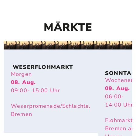
MÄRKTE
 WESERFLOHMARKT
SONNTAG
Morgen
FLOHMAR
Wochenen
08. Aug.
T
09. Aug.
09:00
- 15:00
Uhr
06:00
-
14:00
Uhr
Weserpromenade/Schlachte,
Bremen
Flohmarkt
Bremen a