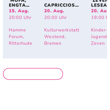
 MOFA, 
 ZEVENE
ENGTANZ
CAPRICCIOSO
LESEA
, 
: EVA 
DE: 
15. Aug.
20. Aug.
20. Aug
BUNDESJ
STRITTMATT
MIRIAM
20:00
Uhr
20:00
Uhr
19:00
U
UGENDS
ER
BURDE
PIELE
I – IST 
DOCH 
Hamme
Kulturwerkstatt
Kinder-
SCHÖN 
Forum,
Westend,
Jugendh
HIER
Ritterhude
Bremen
Zeven
MEHR LESUNGEN