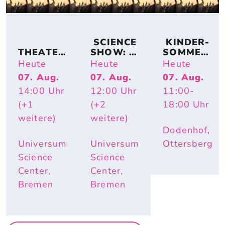
 SCIENCE 
 KINDER-
THEATER
SHOW: 
SOMMER-
KOLLEKT
TIERISCH 
ACTION
Heute
Heute
Heute
IV 
HEISS – W
07. Aug.
07. Aug.
07. Aug.
KA2OH – 
ARUM R
14:00
Uhr
12:00
Uhr
11:00
-
DU. WIR. 
OTE W
UND ICH.
ANGEN U
(+1
(+2
18:00
Uhr
ND E
weitere)
weitere)
LEFANTE
Dodenhof,
NOHREN
 IM S
Universum
Universum
Ottersberg
OMMER N
Science
Science
ÜTZLICH
Center,
Center,
 SIND
Bremen
Bremen