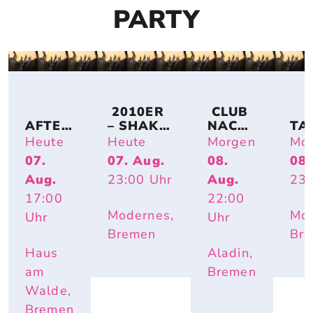
PARTY
 2010ER 
 CLUB 
AFTER
– SHAKE 
NACH
TA
-
IT OFF
T
CH
Heute
Heute
Morgen
Mo
WORK
07.
07. Aug.
08.
08.
-
Aug.
23:00
Uhr
Aug.
23:
PARTY 
OPEN 
17:00
22:00
AIR
Modernes,
Mod
Uhr
Uhr
Bremen
Br
Haus
Aladin,
am
Bremen
Walde,
Bremen