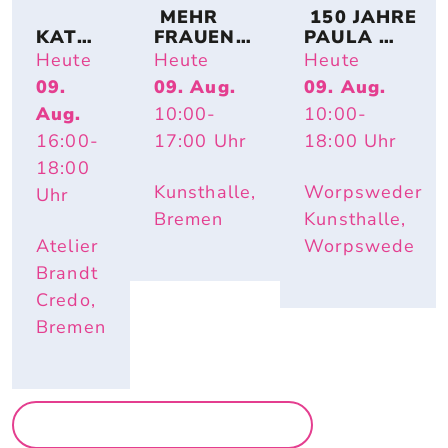
 MEHR 
 150 JAHRE 
KATRI
FRAUEN! 
PAULA 
N 
BREMER 
MODERSO
Heute
Heute
Heute
SCHÜT
KÜNSTLE
HN-
09.
09. Aug.
09. Aug.
TE – 
RINNEN 
BECKER: 
Aug.
10:00
-
10:00
-
HAUS
AUF 
IMPULS 
WELTE
PAPIER
PAULA – 
16:00
-
17:00
Uhr
18:00
Uhr
N
HAUTNAH. 
18:00
INÈS 
Kunsthalle,
Worpsweder
Uhr
LONGEVIAL
Bremen
Kunsthalle,
Atelier
Worpswede
Brandt
Credo,
Bremen
MEHR AUSSTELLUNGEN