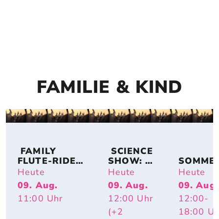
FAMILIE & KIND
 FAMILY 
 SCIENCE 
FLUTE-RIDE: 
SHOW: 
SOMME
DUO 
TIERISCH 
SAUSE –
Heute
Heute
Heute
FLUTASTIC
HEISS – W
GROSSE G
09. Aug.
09. Aug.
09. Aug.
ARUM R
EFÜHLE
11:00
Uhr
12:00
Uhr
12:00
-
OTE W
ANGEN U
(+2
18:00
Uh