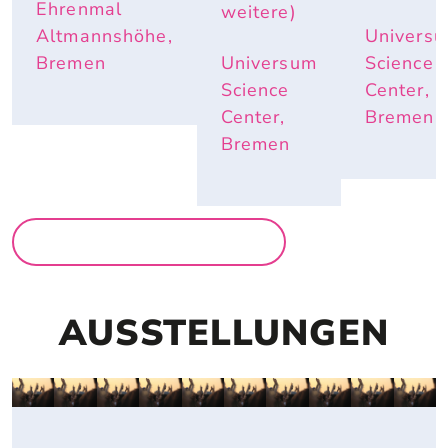
ND E
Ehrenmal
weitere)
LEFANTE
Altmannshöhe,
Univers
NOHREN
 IM S
Bremen
Universum
Science
OMMER N
Science
Center,
ÜTZLICH
Center,
Bremen
 SIND
Bremen
MEHR FÜR FAMILIEN
AUSSTELLUNGEN