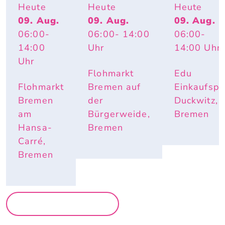
GSFLOH
FLOHMARK
Heute
Heute
Heute
MARKT
T
09. Aug.
09. Aug.
09. Aug.
06:00
-
06:00
- 14:00
06:00
-
14:00
Uhr
14:00
Uhr
Uhr
Flohmarkt
Edu
Flohmarkt
Bremen auf
Einkaufspa
Bremen
der
Duckwitz,
am
Bürgerweide,
Bremen
Hansa-
Bremen
Carré,
Bremen
MEHR MÄRKTE