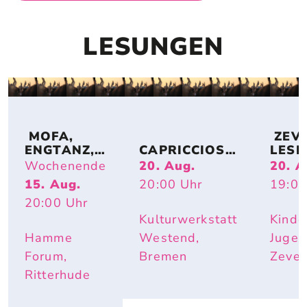
LESUNGEN
 MOFA, 
 ZEV
ENGTANZ, 
CAPRICCIOSO
LESE
BUNDESJU
: EVA 
DE: 
Wochenende
20. Aug.
20. A
GENDSPIEL
STRITTMATT
MIRI
15. Aug.
20:00
Uhr
19:00
E
ER
BUR
20:00
Uhr
I – IS
DOCH
Kulturwerkstatt
Kinde
SCHÖ
Hamme
Westend,
Jugen
HIER
Forum,
Bremen
Zeve
Ritterhude