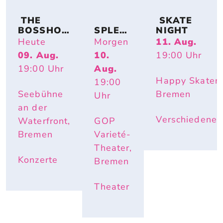
 THE 
 SKATE 
BOSSHOS
SPLEN
NIGHT
S – BACK 
DID
Heute
Morgen
11. Aug.
TO THE 
09. Aug.
10.
19:00
Uhr
BOOTS
19:00
Uhr
Aug.
Happy Skater,
19:00
Seebühne
Bremen
Uhr
an der
Verschiedenes
Waterfront,
GOP
Bremen
Varieté-
Theater,
Konzerte
Bremen
Theater