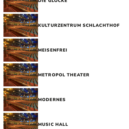
DIE GLOCKE
KULTURZENTRUM SCHLACHTHOF
MEISENFREI
METROPOL THEATER
MODERNES
MUSIC HALL