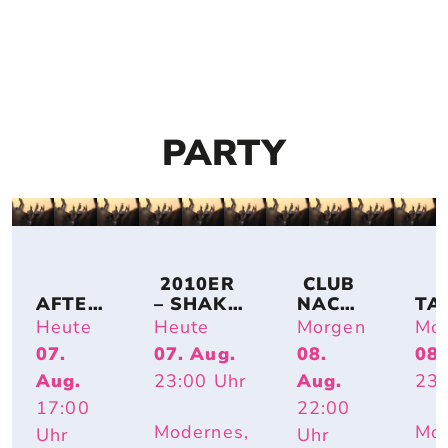
PARTY
 2010ER 
 CLUB 
AFTER
– SHAKE 
NACH
TA
-
IT OFF
T
CH
Heute
Heute
Morgen
Mo
WORK
07.
07. Aug.
08.
08.
-
Aug.
23:00
Uhr
Aug.
23:
PARTY 
OPEN 
17:00
22:00
AIR
Modernes,
Mod
Uhr
Uhr