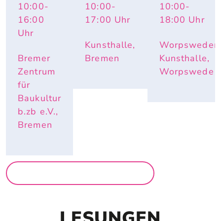
10:00
-
10:00
-
10:00
-
TOPOGR
AUF 
IMPULS 
APHY 
PAPIER
PAULA – 
16:00
17:00
Uhr
18:00
Uhr
OF 
HAUTNAH. 
Uhr
CHANGE
INÈS 
Kunsthalle,
Worpsweder
LONGEVIAL
Bremer
Bremen
Kunsthalle,
Zentrum
Worpswede
für
Baukultur
b.zb e.V.,
Bremen
MEHR AUSSTELLUNGEN
LESUNGEN