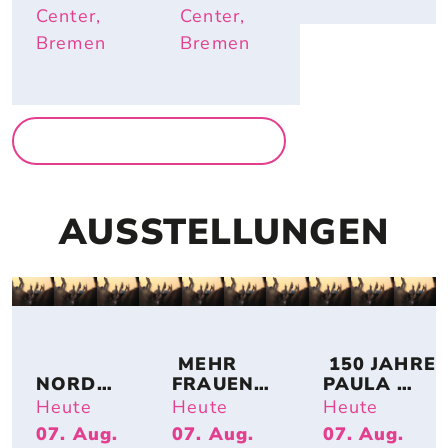
ÜTZLICH
Center,
Center,
 SIND
Bremen
Bremen
MEHR FÜR FAMILIEN
AUSSTELLUNGEN
 MEHR 
 150 JAHRE 
NORDSE
FRAUEN! 
PAULA 
E IM 
BREMER 
MODERSO
Heute
Heute
Heute
UMBAU 
KÜNSTLE
HN-
07. Aug.
07. Aug.
07. Aug.
– A 
RINNEN 
BECKER: 