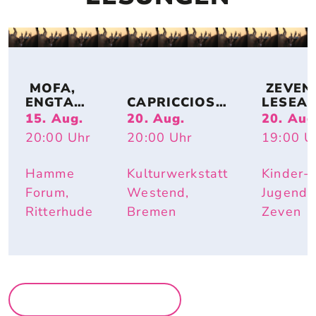
 MOFA, 
 ZEVENE
ENGTANZ
CAPRICCIOSO
LESEA
, 
: EVA 
DE: 
15. Aug.
20. Aug.
20. Aug
BUNDESJ
STRITTMATT
MIRIAM
20:00
Uhr
20:00
Uhr
19:00
U
UGENDS
ER
BURDE
PIELE
I – IST 
DOCH 
Hamme
Kulturwerkstatt
Kinder-
SCHÖN 
Forum,
Westend,
Jugendh
HIER
Ritterhude
Bremen
Zeven
MEHR LESUNGEN