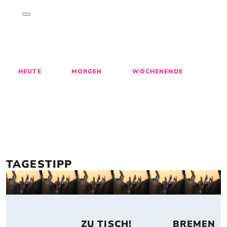
ENTDECKE 
GESCHICHTEN
, 
M
AKTIVITÄTEN
 & 
EVENTS
 IN BREMEN
27
28
29
30
31
1
HEUTE
MORGEN
WOCHENENDE
TAGESTIPP
 ZU TISCH! 
 BREMEN 