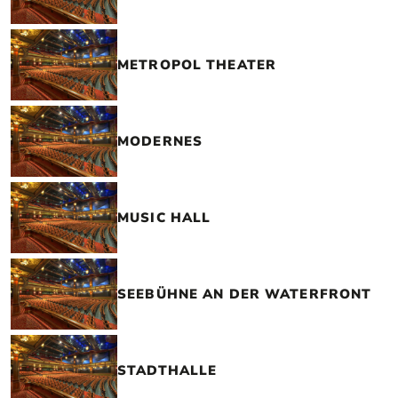
METROPOL THEATER
MODERNES
MUSIC HALL
SEEBÜHNE AN DER WATERFRONT
STADTHALLE