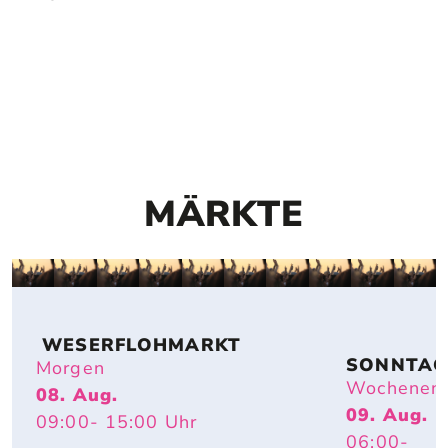
MÄRKTE
 WESERFLOHMARKT
SONNTAG
Morgen
FLOHMAR
Wochenen
08. Aug.
T
09. Aug.
09:00
- 15:00
Uhr
06:00
-