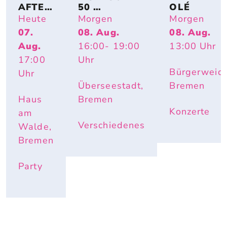
AFTER
50 
OLÉ
-
PICKNICKTIS
Heute
Morgen
Morgen
WORK
CHE FÜR DIE 
07.
08. Aug.
08. Aug.
-
ÜBERSEESTA
Aug.
16:00
- 19:00
13:00
Uhr
PARTY 
DT
OPEN 
17:00
Uhr
AIR
Bürgerweide
Uhr
Überseestadt,
Bremen
Haus
Bremen
Konzerte
am
Verschiedenes
Walde,
Bremen
Party