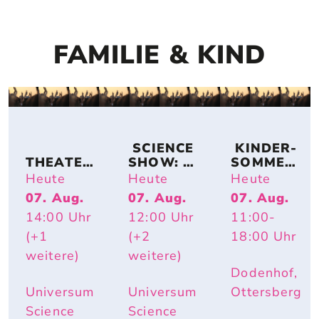
FAMILIE & KIND
 SCIENCE 
 KINDER-
THEATER
SHOW: 
SOMMER-
KOLLEKT
TIERISCH 
ACTION
Heute
Heute
Heute
IV 
HEISS – W
07. Aug.
07. Aug.
07. Aug.
KA2OH – 
ARUM R
14:00
Uhr
12:00
Uhr
11:00
-
DU. WIR. 
OTE W
UND ICH.
ANGEN U
(+1
(+2
18:00
Uhr
ND E
weitere)
weitere)
LEFANTE
Dodenhof,
NOHREN
 IM S
Universum
Universum
Ottersberg
OMMER N
Science
Science