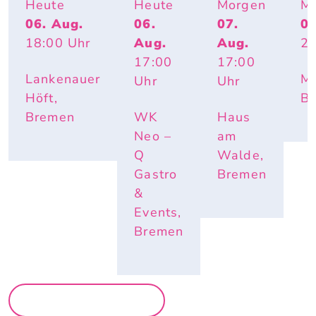
BEACHPA
TIVO 
-
IT
Heute
Heute
Morgen
M
RTY
SOCIE
WORK
06. Aug.
06.
07.
07
TY
-
18:00
Uhr
Aug.
Aug.
23
PARTY 
OPEN 
17:00
17:00
AIR
Lankenauer
Mo
Uhr
Uhr
Höft,
B
Bremen
WK
Haus
Neo –
am
Q
Walde,
Gastro
Bremen
&
Events,
Bremen
MEHR PARTYS