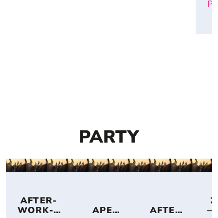
Pa
PARTY
 AFTER-
 2
WORK-
APERI
AFTER
– 