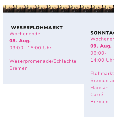
 WESERFLOHMARKT
SONNTAG
Wochenende
FLOHMAR
Wochenen
08. Aug.
T
09. Aug.
09:00
- 15:00
Uhr
06:00
-
14:00
Uhr
Weserpromenade/Schlachte,
Bremen
Flohmarkt
Bremen a
Hansa-
Carré,
Bremen