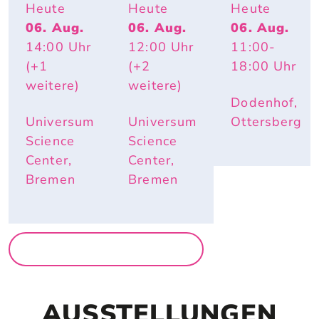
KOLLEKT
TIERISCH 
ACTION
Heute
Heute
Heute
IV 
HEISS – W
06. Aug.
06. Aug.
06. Aug.
KA2OH – 
ARUM R
14:00
Uhr
12:00
Uhr
11:00
-
DU. WIR. 
OTE W
UND ICH.
ANGEN U
(+1
(+2
18:00
Uhr
ND E
weitere)
weitere)
LEFANTE
Dodenhof,
NOHREN
 IM S
Universum
Universum
Ottersberg
OMMER N
Science
Science
ÜTZLICH
Center,
Center,
 SIND
Bremen
Bremen
MEHR FÜR FAMILIEN
AUSSTELLUNGEN