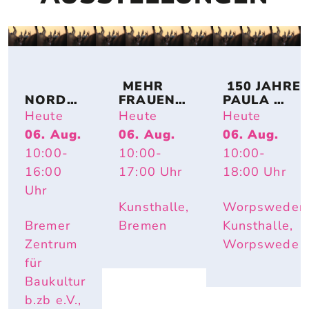
 MEHR 
 150 JAHRE 
NORDSE
FRAUEN! 
PAULA 
E IM 
BREMER 
MODERSO
Heute
Heute
Heute
UMBAU 
KÜNSTLE
HN-
06. Aug.
06. Aug.
06. Aug.
– A 
RINNEN 
BECKER: 
10:00
-
10:00
-
10:00
-
TOPOGR
AUF 
IMPULS 
APHY 
PAPIER
PAULA – 
16:00
17:00
Uhr
18:00
Uhr
OF 
HAUTNAH. 
Uhr
CHANGE
INÈS 
Kunsthalle,
Worpsweder
LONGEVIAL
Bremer
Bremen
Kunsthalle,
Zentrum
Worpswede
für
Baukultur
b.zb e.V.,