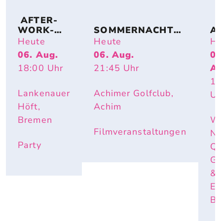
 AFTER-
WORK-
SOMMERNACHTS
A
BEACHPA
TRAUM – OPEN-
TI
Heute
Heute
He
RTY
AIR-KINO AM SEE 
S
06. Aug.
06. Aug.
06
(FAMILY SPECIAL): 
T
18:00
Uhr
21:45
Uhr
A
LILO & STITCH
17
Lankenauer
Achimer Golfclub,
Uh
Höft,
Achim
Bremen
W
Filmveranstaltungen
Ne
Party
Q
Ga
&
Ev
B