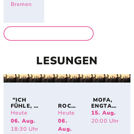
Bremen
MEHR AUSSTELLUNGEN
LESUNGEN
 "ICH 
 MOFA, 
FÜHLE, 
ROCK 
ENGTANZ
DASS A
AND 
, 
Heute
Heute
15. Aug.
LLE M
READ: 
BUNDESJ
06. Aug.
06.
20:00
Uhr
ENSCHEN
MART
UGENDS
18:30
Uhr
Aug.
 SICH AN M
IN 
PIELE