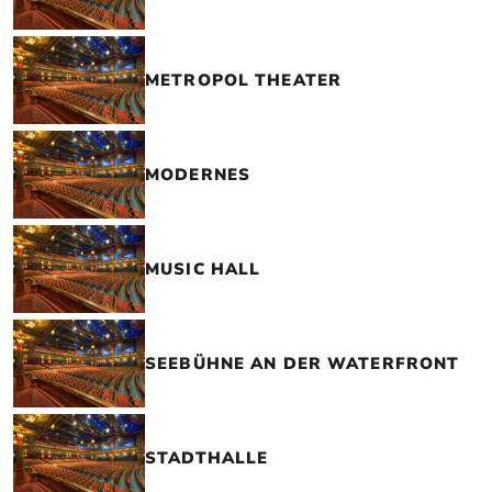
METROPOL THEATER
MODERNES
MUSIC HALL
SEEBÜHNE AN DER WATERFRONT
STADTHALLE