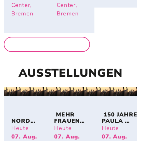
ÜTZLICH
Center,
Center,
 SIND
Bremen
Bremen
MEHR FÜR FAMILIEN
AUSSTELLUNGEN
 MEHR 
 150 JAHRE 
NORDSE
FRAUEN! 
PAULA 
E IM 
BREMER 
MODERSO
Heute
Heute
Heute
UMBAU 
KÜNSTLE
HN-
07. Aug.
07. Aug.
07. Aug.
– A 
RINNEN 
BECKER: 