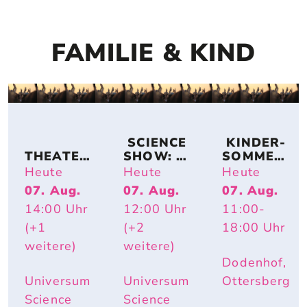
FAMILIE & KIND
 SCIENCE 
 KINDER-
THEATER
SHOW: 
SOMMER-
KOLLEKT
TIERISCH 
ACTION
Heute
Heute
Heute
IV 
HEISS – W
07. Aug.
07. Aug.
07. Aug.
KA2OH – 
ARUM R
14:00
Uhr
12:00
Uhr
11:00
-
DU. WIR. 
OTE W
UND ICH.
ANGEN U
(+1
(+2
18:00
Uhr
ND E
weitere)
weitere)
LEFANTE
Dodenhof,
NOHREN
 IM S
Universum
Universum
Ottersberg
OMMER N
Science
Science