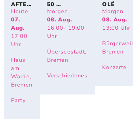
AFTER
50 
OLÉ
-
PICKNICKTIS
Heute
Morgen
Morgen
WORK
CHE FÜR DIE 
07.
08. Aug.
08. Aug.
-
ÜBERSEESTA
Aug.
16:00
- 19:00
13:00
Uhr
PARTY 
DT
OPEN 
17:00
Uhr
AIR
Bürgerweide
Uhr
Überseestadt,
Bremen
Haus
Bremen
Konzerte
am
Verschiedenes
Walde,
Bremen
Party