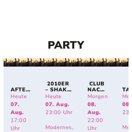
PARTY
 2010ER 
 CLUB 
AFTER
– SHAKE 
NACH
TA
-
IT OFF
T
CH
Heute
Heute
Morgen
Mo
WORK
07.
07. Aug.
08.
08.
-
Aug.
23:00
Uhr
Aug.
23:
PARTY 
OPEN 
17:00
22:00
AIR
Modernes,
Mod
Uhr
Uhr