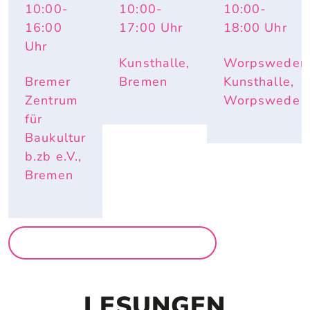
10:00
-
10:00
-
10:00
-
TOPOGR
AUF 
IMPULS 
APHY 
PAPIER
PAULA – 
16:00
17:00
Uhr
18:00
Uhr
OF 
HAUTNAH. 
Uhr
CHANGE
INÈS 
Kunsthalle,
Worpsweder
LONGEVIAL
Bremer
Bremen
Kunsthalle,
Zentrum
Worpswede
für
Baukultur
b.zb e.V.,
Bremen
MEHR AUSSTELLUNGEN
LESUNGEN