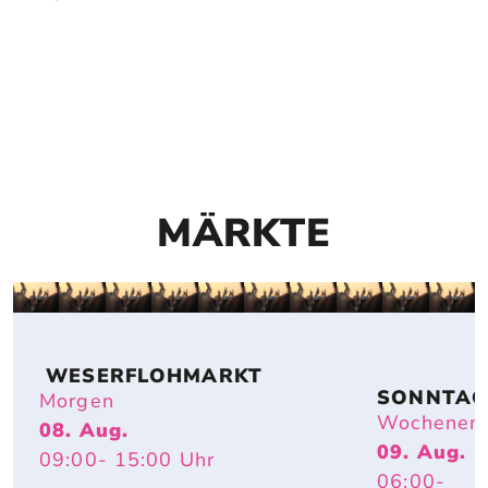
MÄRKTE
 WESERFLOHMARKT
SONNTAG
Morgen
FLOHMAR
Wochenen
08. Aug.
T
09. Aug.
09:00
- 15:00
Uhr
06:00
-