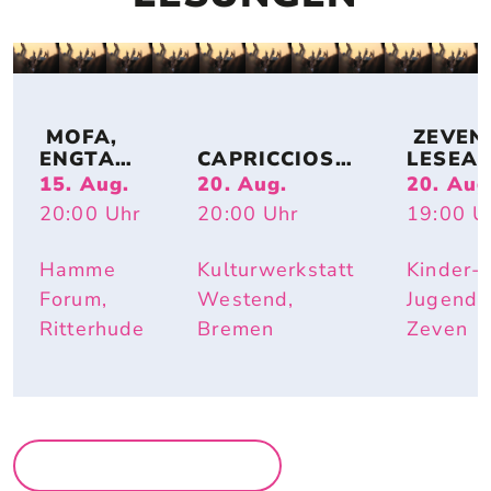
 MOFA, 
 ZEVENE
ENGTANZ
CAPRICCIOSO
LESEA
, 
: EVA 
DE: 
15. Aug.
20. Aug.
20. Aug
BUNDESJ
STRITTMATT
MIRIAM
20:00
Uhr
20:00
Uhr
19:00
U
UGENDS
ER
BURDE
PIELE
I – IST 
DOCH 
Hamme
Kulturwerkstatt
Kinder-
SCHÖN 
Forum,
Westend,
Jugendh
HIER
Ritterhude
Bremen
Zeven
MEHR LESUNGEN