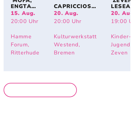
 MOFA, 
 ZEVENE
ENGTANZ
CAPRICCIOSO
LESEA
, 
: EVA 
DE: 
15. Aug.
20. Aug.
20. Aug
BUNDESJ
STRITTMATT
MIRIAM
20:00
Uhr
20:00
Uhr
19:00
U
UGENDS
ER
BURDE
PIELE
I – IST 
DOCH 
Hamme
Kulturwerkstatt
Kinder-
SCHÖN 
Forum,
Westend,
Jugendh
HIER
Ritterhude
Bremen
Zeven
MEHR LESUNGEN