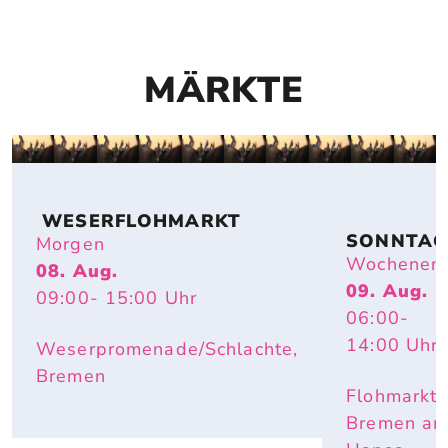
MÄRKTE
 WESERFLOHMARKT
SONNTAG
Morgen
FLOHMAR
Wochenen
08. Aug.
T
09. Aug.
09:00
- 15:00
Uhr
06:00
-
14:00
Uhr
Weserpromenade/Schlachte,
Bremen
Flohmarkt
Bremen a