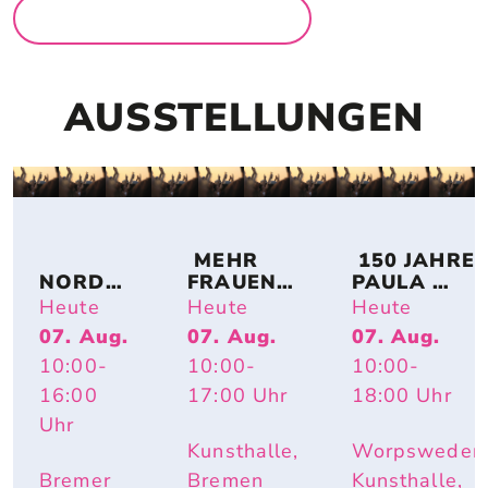
MEHR FÜR FAMILIEN
AUSSTELLUNGEN
 MEHR 
 150 JAHRE 
NORDSE
FRAUEN! 
PAULA 
E IM 
BREMER 
MODERSO
Heute
Heute
Heute
UMBAU 
KÜNSTLE
HN-
07. Aug.
07. Aug.
07. Aug.
– A 
RINNEN 
BECKER: 
10:00
-
10:00
-
10:00
-
TOPOGR
AUF 
IMPULS 
APHY 
PAPIER
PAULA – 
16:00
17:00
Uhr
18:00
Uhr
OF 
HAUTNAH. 
Uhr
CHANGE
INÈS 
Kunsthalle,
Worpsweder
LONGEVIAL
Bremer
Bremen
Kunsthalle,