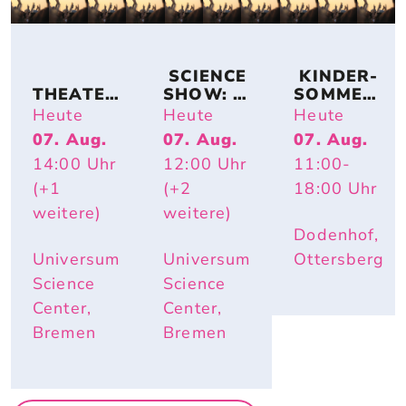
 SCIENCE 
 KINDER-
THEATER
SHOW: 
SOMMER-
KOLLEKT
TIERISCH 
ACTION
Heute
Heute
Heute
IV 
HEISS – W
07. Aug.
07. Aug.
07. Aug.
KA2OH – 
ARUM R
14:00
Uhr
12:00
Uhr
11:00
-
DU. WIR. 
OTE W
UND ICH.
ANGEN U
(+1
(+2
18:00
Uhr
ND E
weitere)
weitere)
LEFANTE
Dodenhof,
NOHREN
 IM S
Universum
Universum
Ottersberg
OMMER N
Science
Science
ÜTZLICH
Center,
Center,
 SIND
Bremen
Bremen