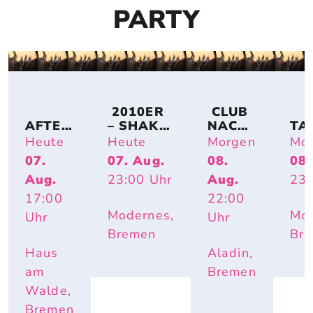
PARTY
 2010ER 
 CLUB 
AFTER
– SHAKE 
NACH
TA
-
IT OFF
T
CH
Heute
Heute
Morgen
Mo
WORK
07.
07. Aug.
08.
08.
-
Aug.
23:00
Uhr
Aug.
23:
PARTY 
OPEN 
17:00
22:00
AIR
Modernes,
Mod
Uhr
Uhr
Bremen
Br
Haus
Aladin,
am
Bremen
Walde,
Bremen