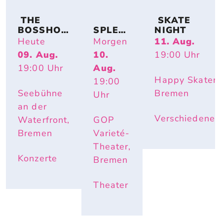
 THE 
 SKATE 
BOSSHOS
SPLEN
NIGHT
S – BACK 
DID
Heute
Morgen
11. Aug.
TO THE 
09. Aug.
10.
19:00
Uhr
BOOTS
19:00
Uhr
Aug.
Happy Skater,
19:00
Seebühne
Bremen
Uhr
an der
Verschiedenes
Waterfront,
GOP
Bremen
Varieté-
Theater,
Konzerte
Bremen
Theater