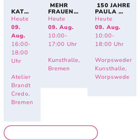
 MEHR 
 150 JAHRE 
KATRI
FRAUEN! 
PAULA 
N 
BREMER 
MODERSO
Heute
Heute
Heute
SCHÜT
KÜNSTLE
HN-
09.
09. Aug.
09. Aug.
TE – 
RINNEN 
BECKER: 
Aug.
10:00
-
10:00
-
HAUS
AUF 
IMPULS 
WELTE
PAPIER
PAULA – 
16:00
-
17:00
Uhr
18:00
Uhr
N
HAUTNAH. 
18:00
INÈS 
Kunsthalle,
Worpsweder
Uhr
LONGEVIAL
Bremen
Kunsthalle,
Atelier
Worpswede
Brandt
Credo,
Bremen
MEHR AUSSTELLUNGEN