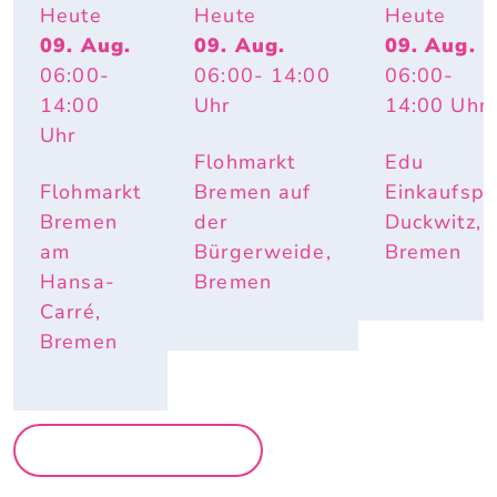
GSFLOH
FLOHMARK
Heute
Heute
Heute
MARKT
T
09. Aug.
09. Aug.
09. Aug.
06:00
-
06:00
- 14:00
06:00
-
14:00
Uhr
14:00
Uhr
Uhr
Flohmarkt
Edu
Flohmarkt
Bremen auf
Einkaufspa
Bremen
der
Duckwitz,
am
Bürgerweide,
Bremen
Hansa-
Bremen
Carré,
Bremen
MEHR MÄRKTE