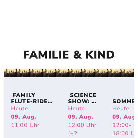
FAMILIE & KIND
 FAMILY 
 SCIENCE 
FLUTE-RIDE: 
SHOW: 
SOMME
DUO 
TIERISCH 
SAUSE –
Heute
Heute
Heute
FLUTASTIC
HEISS – W
GROSSE G
09. Aug.
09. Aug.
09. Aug.
ARUM R
EFÜHLE
11:00
Uhr
12:00
Uhr
12:00
-
OTE W
ANGEN U
(+2
18:00
Uh