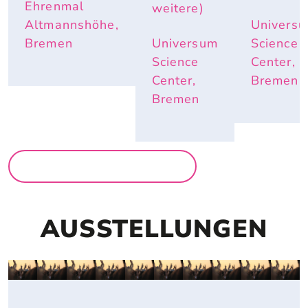
ND E
Ehrenmal
weitere)
LEFANTE
Altmannshöhe,
Univers
NOHREN
 IM S
Bremen
Universum
Science
OMMER N
Science
Center,
ÜTZLICH
Center,
Bremen
 SIND
Bremen
MEHR FÜR FAMILIEN
AUSSTELLUNGEN