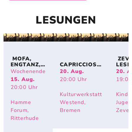
LESUNGEN
 MOFA, 
 ZEV
ENGTANZ, 
CAPRICCIOSO
LESE
BUNDESJU
: EVA 
DE: 
Wochenende
20. Aug.
20. A
GENDSPIEL
STRITTMATT
MIRI
15. Aug.
20:00
Uhr
19:00
E
ER
BUR
20:00
Uhr
I – IS
DOCH
Kulturwerkstatt
Kinde
SCHÖ
Hamme
Westend,
Jugen
HIER
Forum,
Bremen
Zeve
Ritterhude