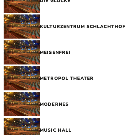
DIE GLOCKE
KULTURZENTRUM SCHLACHTHOF
MEISENFREI
METROPOL THEATER
MODERNES
MUSIC HALL