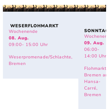
 WESERFLOHMARKT
SONNTAG
Wochenende
FLOHMAR
Wochenen
08. Aug.
T
09. Aug.
09:00
- 15:00
Uhr
06:00
-
14:00
Uhr
Weserpromenade/Schlachte,
Bremen
Flohmarkt
Bremen a
Hansa-
Carré,
Bremen