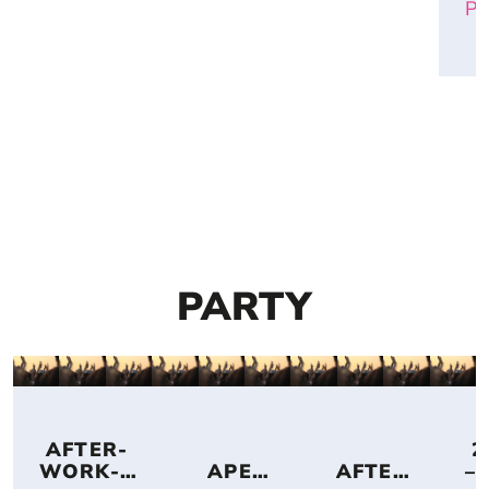
Pa
PARTY
 AFTER-
 2
WORK-
APERI
AFTER
– 