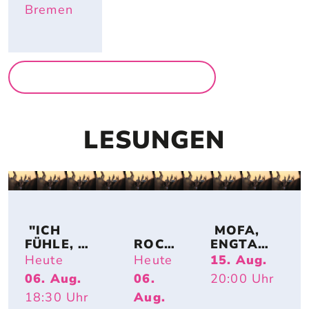
Bremen
MEHR AUSSTELLUNGEN
LESUNGEN
 "ICH 
 MOFA, 
FÜHLE, 
ROCK 
ENGTANZ
DASS A
AND 
, 
Heute
Heute
15. Aug.
LLE M
READ: 
BUNDESJ
06. Aug.
06.
20:00
Uhr
ENSCHEN
MART
UGENDS
18:30
Uhr
Aug.
 SICH AN M
IN 
PIELE