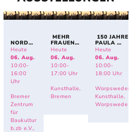
 MEHR 
 150 JAHRE 
NORDSE
FRAUEN! 
PAULA 
E IM 
BREMER 
MODERSO
Heute
Heute
Heute
UMBAU 
KÜNSTLE
HN-
06. Aug.
06. Aug.
06. Aug.
– A 
RINNEN 
BECKER: 
10:00
-
10:00
-
10:00
-
TOPOGR
AUF 
IMPULS 
APHY 
PAPIER
PAULA – 
16:00
17:00
Uhr
18:00
Uhr
OF 
HAUTNAH. 
Uhr
CHANGE
INÈS 
Kunsthalle,
Worpsweder
LONGEVIAL
Bremer
Bremen
Kunsthalle,
Zentrum
Worpswede
für
Baukultur
b.zb e.V.,