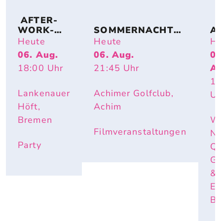
 AFTER-
WORK-
SOMMERNACHTS
A
BEACHPA
TRAUM – OPEN-
TI
Heute
Heute
He
RTY
AIR-KINO AM SEE 
S
06. Aug.
06. Aug.
06
(FAMILY SPECIAL): 
T
18:00
Uhr
21:45
Uhr
A
LILO & STITCH
17
Lankenauer
Achimer Golfclub,
Uh
Höft,
Achim
Bremen
W
Filmveranstaltungen
Ne
Party
Q
Ga
&
Ev
B