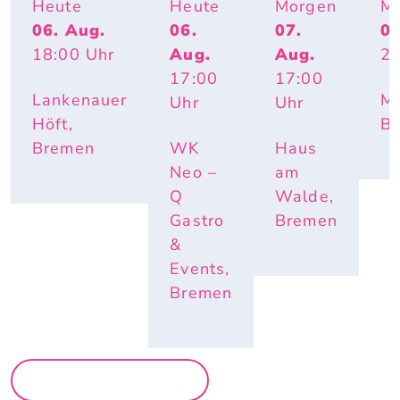
BEACHPA
TIVO 
-
IT
Heute
Heute
Morgen
M
RTY
SOCIE
WORK
06. Aug.
06.
07.
07
TY
-
18:00
Uhr
Aug.
Aug.
23
PARTY 
OPEN 
17:00
17:00
AIR
Lankenauer
Mo
Uhr
Uhr
Höft,
B
Bremen
WK
Haus
Neo –
am
Q
Walde,
Gastro
Bremen
&
Events,
Bremen
MEHR PARTYS