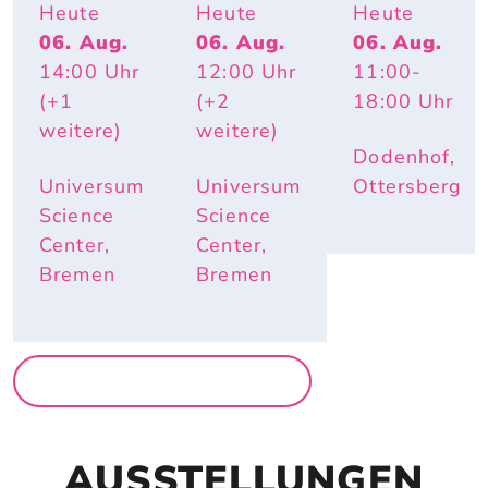
KOLLEKT
TIERISCH 
ACTION
Heute
Heute
Heute
IV 
HEISS – W
06. Aug.
06. Aug.
06. Aug.
KA2OH – 
ARUM R
14:00
Uhr
12:00
Uhr
11:00
-
DU. WIR. 
OTE W
UND ICH.
ANGEN U
(+1
(+2
18:00
Uhr
ND E
weitere)
weitere)
LEFANTE
Dodenhof,
NOHREN
 IM S
Universum
Universum
Ottersberg
OMMER N
Science
Science
ÜTZLICH
Center,
Center,
 SIND
Bremen
Bremen
MEHR FÜR FAMILIEN
AUSSTELLUNGEN