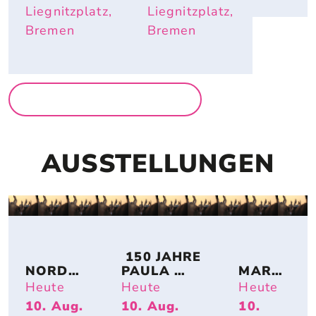
Liegnitzplatz,
Liegnitzplatz,
Bremen
Bremen
MEHR FÜR FAMILIEN
AUSSTELLUNGEN
 150 JAHRE 
NORDSE
PAULA 
MARTI
E IM 
MODERSO
N 
Heute
Heute
Heute
UMBAU 
HN-
KORO
10. Aug.
10. Aug.
10.
– A 
BECKER: 
SCHA 