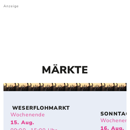
Anzeige
MÄRKTE
 WESERFLOHMARKT
SONNTAG
Wochenende
FLOHMAR
Wochenen
15. Aug.
T
16. Aug.