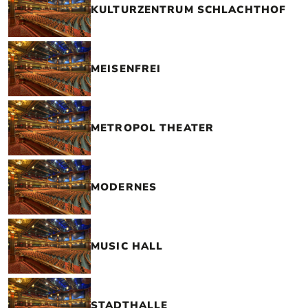
KULTURZENTRUM SCHLACHTHOF
MEISENFREI
METROPOL THEATER
MODERNES
MUSIC HALL
STADTHALLE