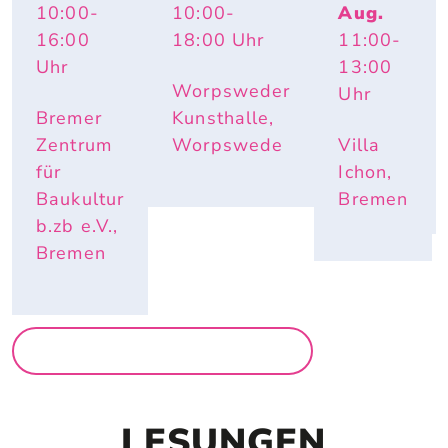
10:00
-
10:00
-
Aug.
TOPOGR
IMPULS 
– 
APHY 
PAULA – 
ABGE
16:00
18:00
Uhr
11:00
-
OF 
HAUTNAH. 
WRAC
Uhr
13:00
CHANGE
INÈS 
KT. 
Worpsweder
Uhr
LONGEVIAL
ÄSTHE
TIK 
Bremer
Kunsthalle,
DER 
Zentrum
Worpswede
Villa
VERGÄ
für
Ichon,
NGLIC
HKEIT
Baukultur
Bremen
b.zb e.V.,
Bremen
MEHR AUSSTELLUNGEN
LESUNGEN