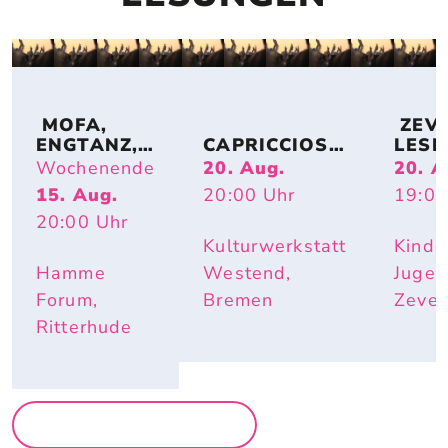
 MOFA, 
 ZEV
ENGTANZ, 
CAPRICCIOSO
LESE
BUNDESJU
: EVA 
DE: 
Wochenende
20. Aug.
20. A
GENDSPIEL
STRITTMATT
MIRI
15. Aug.
20:00
Uhr
19:00
E
ER
BUR
20:00
Uhr
I – IS
DOCH
Kulturwerkstatt
Kinde
SCHÖ
Hamme
Westend,
Jugen
HIER
Forum,
Bremen
Zeve
Ritterhude
MEHR LESUNGEN