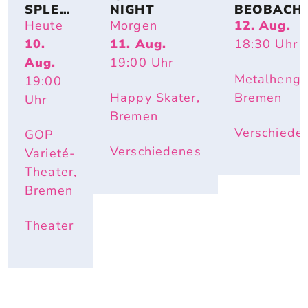
SPLEN
NIGHT
BEOBACH
DID
NG DER 
Heute
Morgen
12. Aug.
SONNENFI
10.
11. Aug.
18:30
Uhr
STERNIS
Aug.
19:00
Uhr
Metalhenge
19:00
Happy Skater,
Bremen
Uhr
Bremen
Verschiede
GOP
Verschiedenes
Varieté-
Theater,
Bremen
Theater