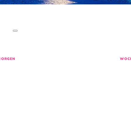
SO LEBT BREME
CHICHTEN
,
AKTIVITÄTEN
&
EVE
M
27
28
29
MORGEN
WOC