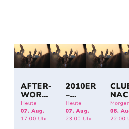
AFTER-
2010ER
CLU
WORK-
–
NAC
PARTY
SHAKE
Heute
Heute
Morge
OPEN
IT OFF
07. Aug.
07. Aug.
08. Au
17:00
Uhr
23:00
Uhr
22:00
AIR