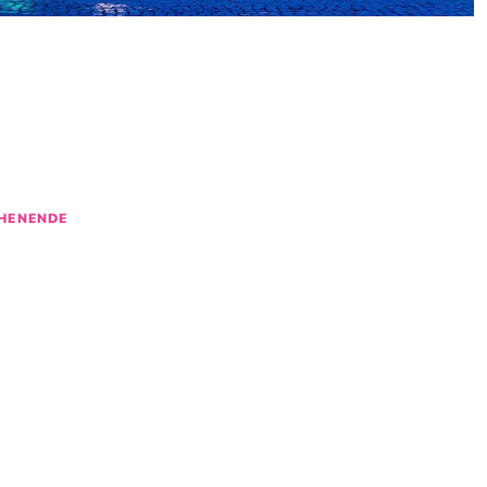
N
NTS
IN BREMEN
D
30
31
1
2
HENENDE