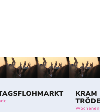
TAGSFLOHMARKT
KRAM &
TRÖDEL
nde
Wochenende