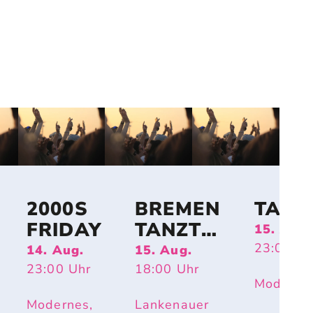
2000S
BREMEN
TANZ
FRIDAY
TANZT
15. Aug.
OPEN
23:00
Uh
14. Aug.
15. Aug.
AIR
23:00
Uhr
18:00
Uhr
Moderne
Modernes,
Lankenauer