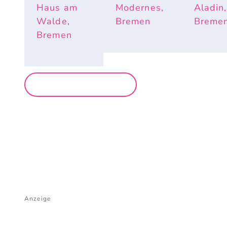
Haus am
Modernes,
Aladin,
Walde,
Bremen
Breme
Bremen
MEHR PARTYS
Anzeige