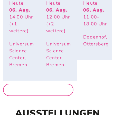
KOLLEKT
TIERISCH 
ACTION
Heute
Heute
Heute
IV 
HEISS – W
06. Aug.
06. Aug.
06. Aug.
KA2OH – 
ARUM R
14:00
Uhr
12:00
Uhr
11:00
-
DU. WIR. 
OTE W
UND ICH.
ANGEN U
(+1
(+2
18:00
Uhr
ND E
weitere)
weitere)
LEFANTE
Dodenhof,
NOHREN
 IM S
Universum
Universum
Ottersberg
OMMER N
Science
Science
ÜTZLICH
Center,
Center,
 SIND
Bremen
Bremen
MEHR FÜR FAMILIEN
AUSSTELLUNGEN