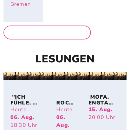
Bremen
MEHR AUSSTELLUNGEN
LESUNGEN
 "ICH 
 MOFA, 
FÜHLE, 
ROCK 
ENGTANZ
DASS A
AND 
, 
Heute
Heute
15. Aug.
LLE M
READ: 
BUNDESJ
06. Aug.
06.
20:00
Uhr
ENSCHEN
MART
UGENDS
18:30
Uhr
Aug.
 SICH AN M
IN 
PIELE