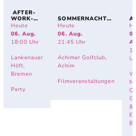
 AFTER-
WORK-
SOMMERNACHTS
A
BEACHPA
TRAUM – OPEN-
TI
Heute
Heute
He
RTY
AIR-KINO AM SEE 
S
06. Aug.
06. Aug.
06
(FAMILY SPECIAL): 
T
18:00
Uhr
21:45
Uhr
A
LILO & STITCH
17
Lankenauer
Achimer Golfclub,
Uh
Höft,
Achim
Bremen
W
Filmveranstaltungen
Ne
Party
Q
Ga
&
Ev
B