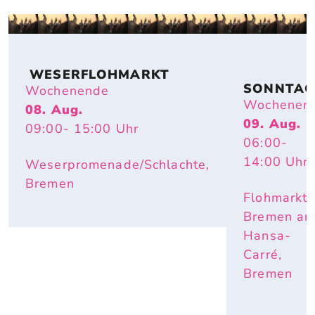
 WESERFLOHMARKT
SONNTAG
Wochenende
FLOHMAR
Wochenen
08. Aug.
T
09. Aug.
09:00
- 15:00
Uhr
06:00
-
14:00
Uhr
Weserpromenade/Schlachte,
Bremen
Flohmarkt
Bremen a
Hansa-
Carré,
Bremen