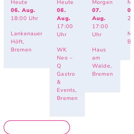
BEACHPA
TIVO 
-
IT
Heute
Heute
Morgen
M
RTY
SOCIE
WORK
06. Aug.
06.
07.
07
TY
-
18:00
Uhr
Aug.
Aug.
23
PARTY 
OPEN 
17:00
17:00
AIR
Lankenauer
Mo
Uhr
Uhr
Höft,
B
Bremen
WK
Haus
Neo –
am
Q
Walde,
Gastro
Bremen
&
Events,
Bremen
MEHR PARTYS