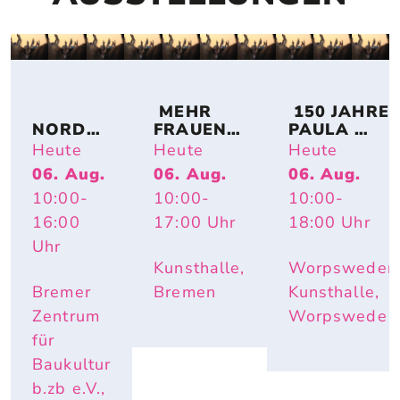
 MEHR 
 150 JAHRE 
NORDSE
FRAUEN! 
PAULA 
E IM 
BREMER 
MODERSO
Heute
Heute
Heute
UMBAU 
KÜNSTLE
HN-
06. Aug.
06. Aug.
06. Aug.
– A 
RINNEN 
BECKER: 
10:00
-
10:00
-
10:00
-
TOPOGR
AUF 
IMPULS 
APHY 
PAPIER
PAULA – 
16:00
17:00
Uhr
18:00
Uhr
OF 
HAUTNAH. 
Uhr
CHANGE
INÈS 
Kunsthalle,
Worpsweder
LONGEVIAL
Bremer
Bremen
Kunsthalle,
Zentrum
Worpswede
für
Baukultur
b.zb e.V.,