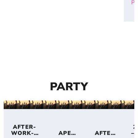
Pa
PARTY
 AFTER-
 2
WORK-
APERI
AFTER
– 