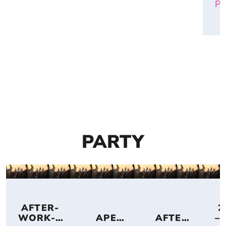
Pa
PARTY
 AFTER-
 2
WORK-
APERI
AFTER
– 