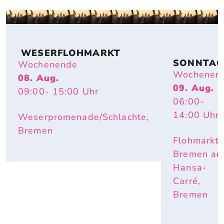
 WESERFLOHMARKT
SONNTAG
Wochenende
FLOHMAR
Wochenen
08. Aug.
T
09. Aug.
09:00
- 15:00
Uhr
06:00
-
14:00
Uhr
Weserpromenade/Schlachte,
Bremen
Flohmarkt
Bremen a
Hansa-
Carré,
Bremen