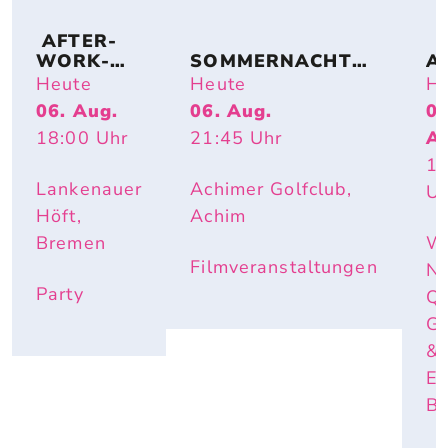
 AFTER-
WORK-
SOMMERNACHTS
A
BEACHPA
TRAUM – OPEN-
TI
Heute
Heute
He
RTY
AIR-KINO AM SEE 
S
06. Aug.
06. Aug.
06
(FAMILY SPECIAL): 
T
18:00
Uhr
21:45
Uhr
A
LILO & STITCH
17
Lankenauer
Achimer Golfclub,
Uh
Höft,
Achim
Bremen
W
Filmveranstaltungen
Ne
Party
Q
Ga
&
Ev
B