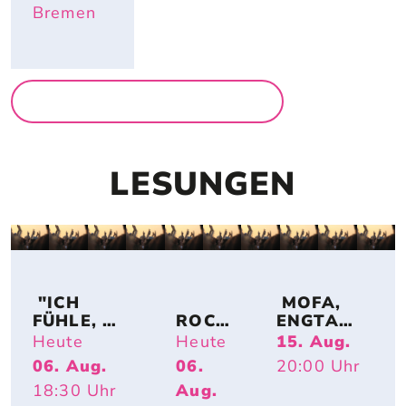
Bremen
MEHR AUSSTELLUNGEN
LESUNGEN
 "ICH 
 MOFA, 
FÜHLE, 
ROCK 
ENGTANZ
DASS A
AND 
, 
Heute
Heute
15. Aug.
LLE M
READ: 
BUNDESJ
06. Aug.
06.
20:00
Uhr
ENSCHEN
MART
UGENDS
18:30
Uhr
Aug.
 SICH AN M
IN 
PIELE