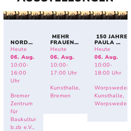
 MEHR 
 150 JAHRE 
NORDSE
FRAUEN! 
PAULA 
E IM 
BREMER 
MODERSO
Heute
Heute
Heute
UMBAU 
KÜNSTLE
HN-
06. Aug.
06. Aug.
06. Aug.
– A 
RINNEN 
BECKER: 
10:00
-
10:00
-
10:00
-
TOPOGR
AUF 
IMPULS 
APHY 
PAPIER
PAULA – 
16:00
17:00
Uhr
18:00
Uhr
OF 
HAUTNAH. 
Uhr
CHANGE
INÈS 
Kunsthalle,
Worpsweder
LONGEVIAL
Bremer
Bremen
Kunsthalle,
Zentrum
Worpswede
für
Baukultur
b.zb e.V.,