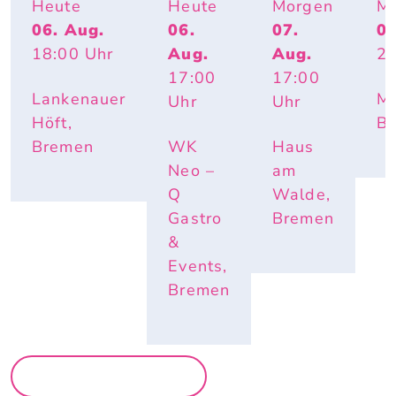
BEACHPA
TIVO 
-
IT
Heute
Heute
Morgen
M
RTY
SOCIE
WORK
06. Aug.
06.
07.
07
TY
-
18:00
Uhr
Aug.
Aug.
23
PARTY 
OPEN 
17:00
17:00
AIR
Lankenauer
Mo
Uhr
Uhr
Höft,
B
Bremen
WK
Haus
Neo –
am
Q
Walde,
Gastro
Bremen
&
Events,
Bremen
MEHR PARTYS