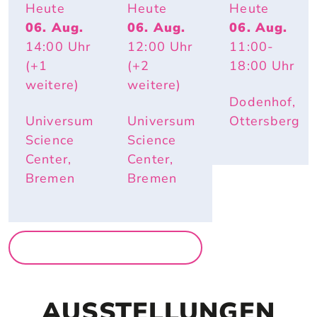
KOLLEKT
TIERISCH 
ACTION
Heute
Heute
Heute
IV 
HEISS – W
06. Aug.
06. Aug.
06. Aug.
KA2OH – 
ARUM R
14:00
Uhr
12:00
Uhr
11:00
-
DU. WIR. 
OTE W
UND ICH.
ANGEN U
(+1
(+2
18:00
Uhr
ND E
weitere)
weitere)
LEFANTE
Dodenhof,
NOHREN
 IM S
Universum
Universum
Ottersberg
OMMER N
Science
Science
ÜTZLICH
Center,
Center,
 SIND
Bremen
Bremen
MEHR FÜR FAMILIEN
AUSSTELLUNGEN