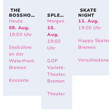
 THE 
 SKATE 
BOSSHOS
SPLEN
NIGHT
S – BACK 
DID
Heute
Morgen
11. Aug.
TO THE 
09. Aug.
10.
19:00
Uhr
BOOTS
19:00
Uhr
Aug.
Happy Skater,
19:00
Seebühne
Bremen
Uhr
an der
Verschiedenes
Waterfront,
GOP
Bremen
Varieté-
Theater,
Konzerte
Bremen
Theater