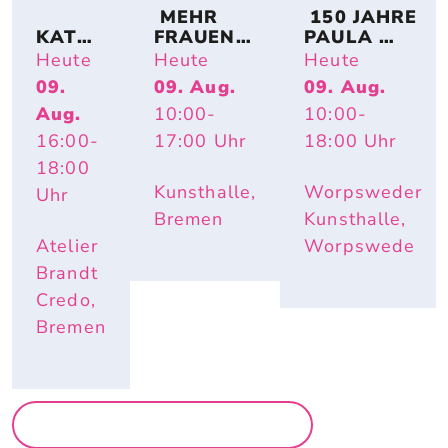
 MEHR 
 150 JAHRE 
KATRI
FRAUEN! 
PAULA 
N 
BREMER 
MODERSO
Heute
Heute
Heute
SCHÜT
KÜNSTLE
HN-
09.
09. Aug.
09. Aug.
TE – 
RINNEN 
BECKER: 
Aug.
10:00
-
10:00
-
HAUS
AUF 
IMPULS 
WELTE
PAPIER
PAULA – 
16:00
-
17:00
Uhr
18:00
Uhr
N
HAUTNAH. 
18:00
INÈS 
Kunsthalle,
Worpsweder
Uhr
LONGEVIAL
Bremen
Kunsthalle,
Atelier
Worpswede
Brandt
Credo,
Bremen
MEHR AUSSTELLUNGEN