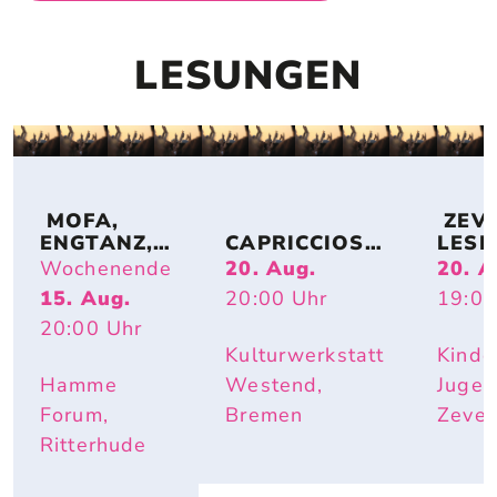
LESUNGEN
 MOFA, 
 ZEV
ENGTANZ, 
CAPRICCIOSO
LESE
BUNDESJU
: EVA 
DE: 
Wochenende
20. Aug.
20. A
GENDSPIEL
STRITTMATT
MIRI
15. Aug.
20:00
Uhr
19:00
E
ER
BUR
20:00
Uhr
I – IS
DOCH
Kulturwerkstatt
Kinde
SCHÖ
Hamme
Westend,
Jugen
HIER
Forum,
Bremen
Zeve
Ritterhude