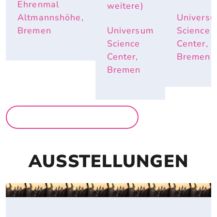
ND E
Ehrenmal
weitere)
LEFANTE
Altmannshöhe,
Univers
NOHREN
 IM S
Bremen
Universum
Science
OMMER N
Science
Center,
ÜTZLICH
Center,
Bremen
 SIND
Bremen
MEHR FÜR FAMILIEN
AUSSTELLUNGEN