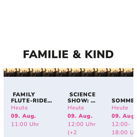
FAMILIE & KIND
 FAMILY 
 SCIENCE 
FLUTE-RIDE: 
SHOW: 
SOMME
DUO 
TIERISCH 
SAUSE –
Heute
Heute
Heute
FLUTASTIC
HEISS – W
GROSSE G
09. Aug.
09. Aug.
09. Aug.
ARUM R
EFÜHLE
11:00
Uhr
12:00
Uhr
12:00
-
OTE W
ANGEN U
(+2
18:00
Uh