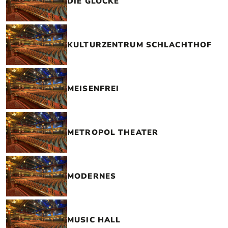
DIE GLOCKE
KULTURZENTRUM SCHLACHTHOF
MEISENFREI
METROPOL THEATER
MODERNES
MUSIC HALL