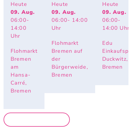
GSFLOH
FLOHMARK
Heute
Heute
Heute
MARKT
T
09. Aug.
09. Aug.
09. Aug.
06:00
-
06:00
- 14:00
06:00
-
14:00
Uhr
14:00
Uhr
Uhr
Flohmarkt
Edu
Flohmarkt
Bremen auf
Einkaufspa
Bremen
der
Duckwitz,
am
Bürgerweide,
Bremen
Hansa-
Bremen
Carré,
Bremen
MEHR MÄRKTE