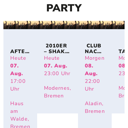
PARTY
 2010ER 
 CLUB 
AFTER
– SHAKE 
NACH
TA
-
IT OFF
T
CH
Heute
Heute
Morgen
Mo
WORK
07.
07. Aug.
08.
08.
-
Aug.
23:00
Uhr
Aug.
23:
PARTY 
OPEN 
17:00
22:00
AIR
Modernes,
Mod
Uhr
Uhr
Bremen
Br
Haus
Aladin,
am
Bremen
Walde,
Bremen