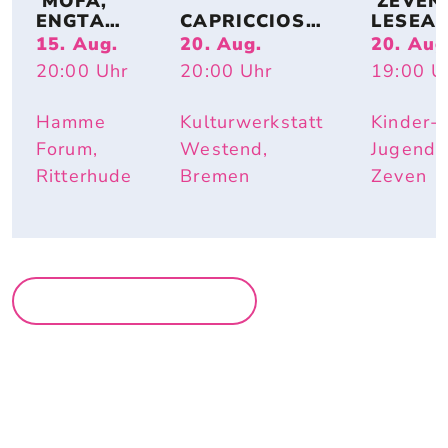
 MOFA, 
 ZEVENE
ENGTANZ
CAPRICCIOSO
LESEA
, 
: EVA 
DE: 
15. Aug.
20. Aug.
20. Aug
BUNDESJ
STRITTMATT
MIRIAM
20:00
Uhr
20:00
Uhr
19:00
U
UGENDS
ER
BURDE
PIELE
I – IST 
DOCH 
Hamme
Kulturwerkstatt
Kinder-
SCHÖN 
Forum,
Westend,
Jugendh
HIER
Ritterhude
Bremen
Zeven
MEHR LESUNGEN