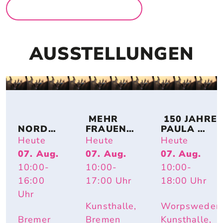
MEHR FÜR FAMILIEN
AUSSTELLUNGEN
 MEHR 
 150 JAHRE 
NORDSE
FRAUEN! 
PAULA 
E IM 
BREMER 
MODERSO
Heute
Heute
Heute
UMBAU 
KÜNSTLE
HN-
07. Aug.
07. Aug.
07. Aug.
– A 
RINNEN 
BECKER: 
10:00
-
10:00
-
10:00
-
TOPOGR
AUF 
IMPULS 
APHY 
PAPIER
PAULA – 
16:00
17:00
Uhr
18:00
Uhr
OF 
HAUTNAH. 
Uhr
CHANGE
INÈS 
Kunsthalle,
Worpsweder
LONGEVIAL
Bremer
Bremen
Kunsthalle,