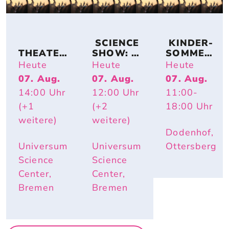
 SCIENCE 
 KINDER-
THEATER
SHOW: 
SOMMER-
KOLLEKT
TIERISCH 
ACTION
Heute
Heute
Heute
IV 
HEISS – W
07. Aug.
07. Aug.
07. Aug.
KA2OH – 
ARUM R
14:00
Uhr
12:00
Uhr
11:00
-
DU. WIR. 
OTE W
UND ICH.
ANGEN U
(+1
(+2
18:00
Uhr
ND E
weitere)
weitere)
LEFANTE
Dodenhof,
NOHREN
 IM S
Universum
Universum
Ottersberg
OMMER N
Science
Science
ÜTZLICH
Center,
Center,
 SIND
Bremen
Bremen