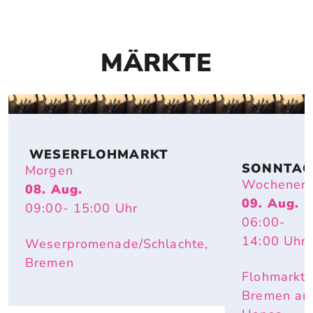
MÄRKTE
 WESERFLOHMARKT
SONNTAG
Morgen
FLOHMAR
Wochenen
08. Aug.
T
09. Aug.
09:00
- 15:00
Uhr
06:00
-
14:00
Uhr
Weserpromenade/Schlachte,
Bremen
Flohmarkt
Bremen a