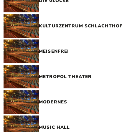
DIE GLOCKE
KULTURZENTRUM SCHLACHTHOF
MEISENFREI
METROPOL THEATER
MODERNES
MUSIC HALL