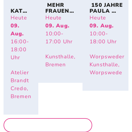
 MEHR 
 150 JAHRE 
KATRI
FRAUEN! 
PAULA 
N 
BREMER 
MODERSO
Heute
Heute
Heute
SCHÜT
KÜNSTLE
HN-
09.
09. Aug.
09. Aug.
TE – 
RINNEN 
BECKER: 
Aug.
10:00
-
10:00
-
HAUS
AUF 
IMPULS 
WELTE
PAPIER
PAULA – 
16:00
-
17:00
Uhr
18:00
Uhr
N
HAUTNAH. 
18:00
INÈS 
Kunsthalle,
Worpsweder
Uhr
LONGEVIAL
Bremen
Kunsthalle,
Atelier
Worpswede
Brandt
Credo,
Bremen
MEHR AUSSTELLUNGEN