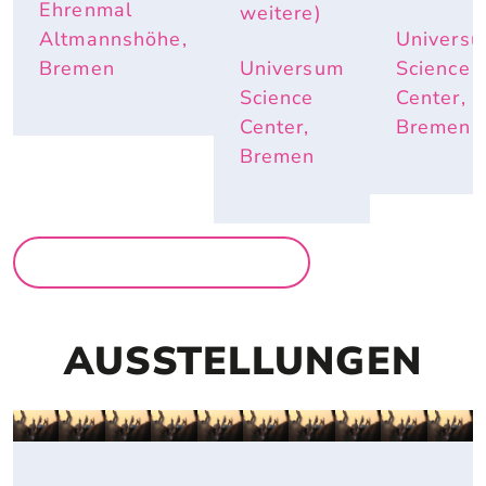
ND E
Ehrenmal
weitere)
LEFANTE
Altmannshöhe,
Univers
NOHREN
 IM S
Bremen
Universum
Science
OMMER N
Science
Center,
ÜTZLICH
Center,
Bremen
 SIND
Bremen
MEHR FÜR FAMILIEN
AUSSTELLUNGEN