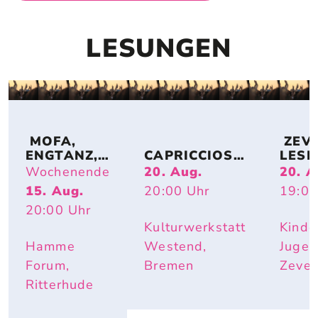
LESUNGEN
 MOFA, 
 ZEV
ENGTANZ, 
CAPRICCIOSO
LESE
BUNDESJU
: EVA 
DE: 
Wochenende
20. Aug.
20. A
GENDSPIEL
STRITTMATT
MIRI
15. Aug.
20:00
Uhr
19:00
E
ER
BUR
20:00
Uhr
I – IS
DOCH
Kulturwerkstatt
Kinde
SCHÖ
Hamme
Westend,
Jugen
HIER
Forum,
Bremen
Zeve
Ritterhude