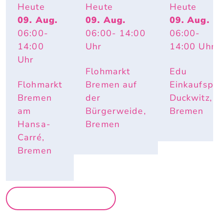
GSFLOH
FLOHMARK
Heute
Heute
Heute
MARKT
T
09. Aug.
09. Aug.
09. Aug.
06:00
-
06:00
- 14:00
06:00
-
14:00
Uhr
14:00
Uhr
Uhr
Flohmarkt
Edu
Flohmarkt
Bremen auf
Einkaufspa
Bremen
der
Duckwitz,
am
Bürgerweide,
Bremen
Hansa-
Bremen
Carré,
Bremen
MEHR MÄRKTE