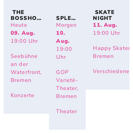
 THE 
 SKATE 
BOSSHOS
SPLEN
NIGHT
S – BACK 
DID
Heute
Morgen
11. Aug.
TO THE 
09. Aug.
10.
19:00
Uhr
BOOTS
19:00
Uhr
Aug.
Happy Skater,
19:00
Seebühne
Bremen
Uhr
an der
Verschiedenes
Waterfront,
GOP
Bremen
Varieté-
Theater,
Konzerte
Bremen
Theater