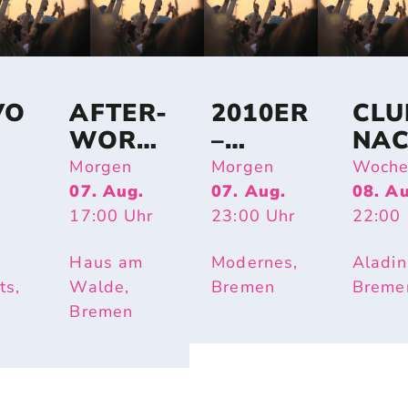
VO
AFTER-
2010ER
CLU
WORK-
–
NA
PARTY
SHAKE
Morgen
Morgen
Woche
OPEN
IT OFF
07. Aug.
07. Aug.
08. A
17:00
Uhr
23:00
Uhr
22:00
AIR
Haus am
Modernes,
Aladin
ts,
Walde,
Bremen
Breme
Bremen