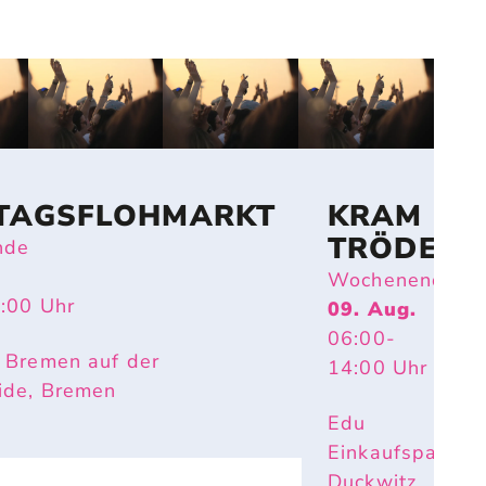
TAGSFLOHMARKT
KRAM &
TRÖDEL
nde
Wochenende
4:00
Uhr
09. Aug.
06:00
-
 Bremen auf der
14:00
Uhr
ide, Bremen
Edu
Einkaufspark
Duckwitz,