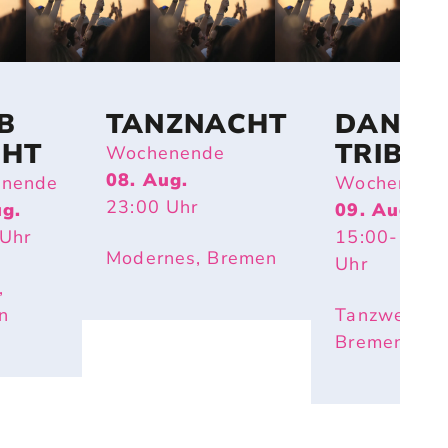
B
TANZNACHT
DANCE
CHT
TRIBE
Wochenende
BREME
08. Aug.
nende
Wochenend
23:00
Uhr
ug.
09. Aug.
Uhr
15:00
- 17:3
Modernes, Bremen
Uhr
,
n
Tanzwerk,
Bremen