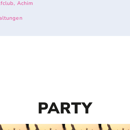
fclub, Achim
altungen
PARTY