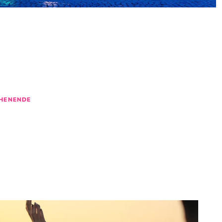
N
NTS
IN BREMEN
D
30
31
1
2
HENENDE