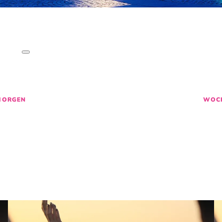
SO LEBT BREME
CHICHTEN
,
AKTIVITÄTEN
&
EVE
M
27
28
29
MORGEN
WOC