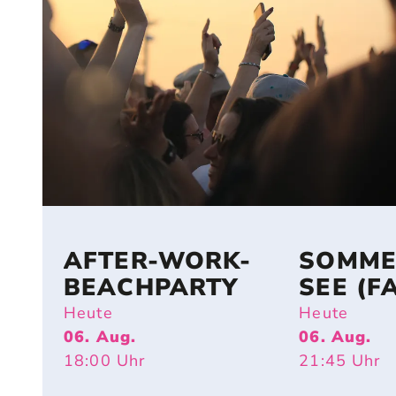
AFTER-WORK-
SOMME
BEACHPARTY
SEE (F
Heute
Heute
06. Aug.
06. Aug.
18:00
Uhr
21:45
Uhr