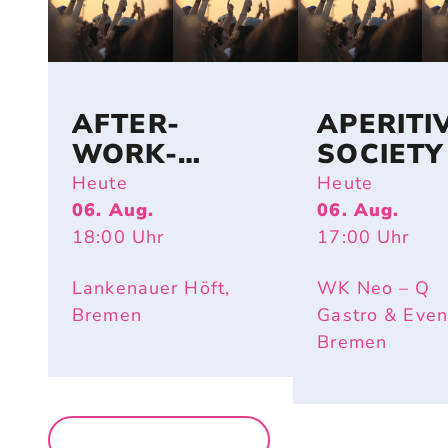
AFTER-
APERITI
WORK-
SOCIETY
BEACHPARTY
Heute
Heute
06. Aug.
06. Aug.
18:00
Uhr
17:00
Uhr
Lankenauer Höft,
WK Neo – Q
Bremen
Gastro & Even
Bremen
MEHR PARTYS