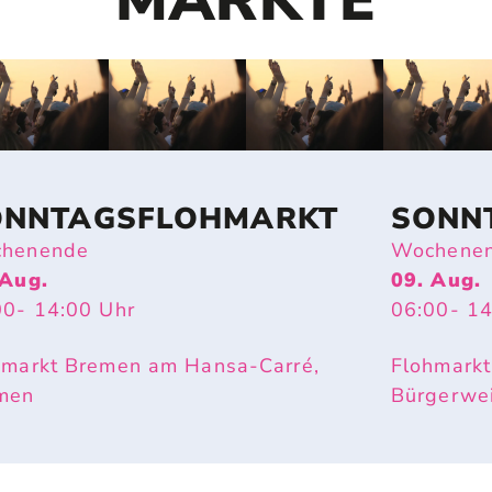
MÄRKTE
ONNTAGSFLOHMARKT
SONN
henende
Wochene
 Aug.
09. Aug.
00
- 14:00
Uhr
06:00
- 1
hmarkt Bremen am Hansa-Carré,
Flohmarkt
men
Bürgerwe