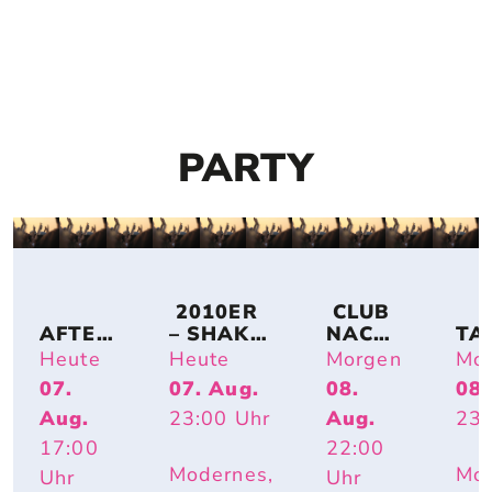
PARTY
 2010ER 
 CLUB 
AFTER
– SHAKE 
NACH
TA
-
IT OFF
T
CH
Heute
Heute
Morgen
Mo
WORK
07.
07. Aug.
08.
08.
-
Aug.
23:00
Uhr
Aug.
23:
PARTY 
OPEN 
17:00
22:00
AIR
Modernes,
Mod
Uhr
Uhr