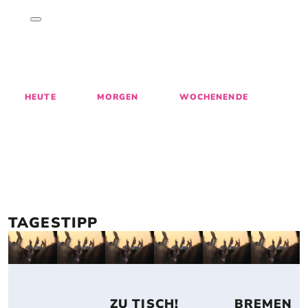
ENTDECKE 
GESCHICHTEN
, 
M
AKTIVITÄTEN
 & 
EVENTS
 IN BREMEN
27
28
29
30
31
1
HEUTE
MORGEN
WOCHENENDE
TAGESTIPP
 ZU TISCH! 
 BREMEN 