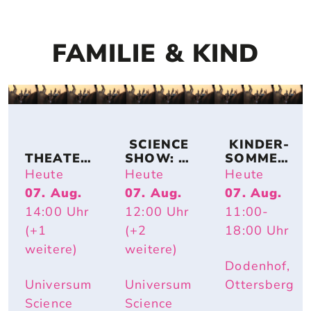
FAMILIE & KIND
 SCIENCE 
 KINDER-
THEATER
SHOW: 
SOMMER-
KOLLEKT
TIERISCH 
ACTION
Heute
Heute
Heute
IV 
HEISS – W
07. Aug.
07. Aug.
07. Aug.
KA2OH – 
ARUM R
14:00
Uhr
12:00
Uhr
11:00
-
DU. WIR. 
OTE W
UND ICH.
ANGEN U
(+1
(+2
18:00
Uhr
ND E
weitere)
weitere)
LEFANTE
Dodenhof,
NOHREN
 IM S
Universum
Universum
Ottersberg
OMMER N
Science
Science