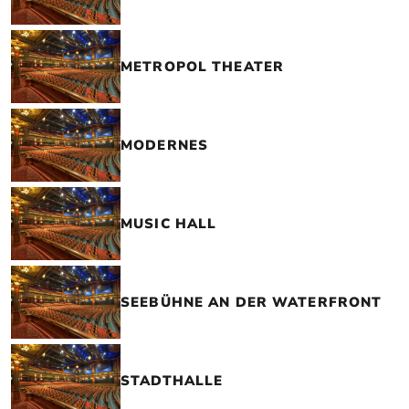
METROPOL THEATER
MODERNES
MUSIC HALL
SEEBÜHNE AN DER WATERFRONT
STADTHALLE