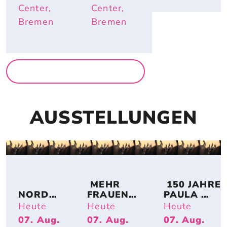
ÜTZLICH
Center,
Center,
 SIND
Bremen
Bremen
MEHR FÜR FAMILIEN
AUSSTELLUNGEN
 MEHR 
 150 JAHRE 
NORDSE
FRAUEN! 
PAULA 
E IM 
BREMER 
MODERSO
Heute
Heute
Heute
UMBAU 
KÜNSTLE
HN-
07. Aug.
07. Aug.
07. Aug.
– A 
RINNEN 
BECKER: 