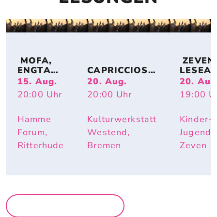
 MOFA, 
 ZEVENE
ENGTANZ
CAPRICCIOSO
LESEA
, 
: EVA 
DE: 
15. Aug.
20. Aug.
20. Aug
BUNDESJ
STRITTMATT
MIRIAM
20:00
Uhr
20:00
Uhr
19:00
U
UGENDS
ER
BURDE
PIELE
I – IST 
DOCH 
Hamme
Kulturwerkstatt
Kinder-
SCHÖN 
Forum,
Westend,
Jugendh
HIER
Ritterhude
Bremen
Zeven
MEHR LESUNGEN