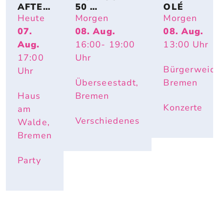
AFTER
50 
OLÉ
-
PICKNICKTIS
Heute
Morgen
Morgen
WORK
CHE FÜR DIE 
07.
08. Aug.
08. Aug.
-
ÜBERSEESTA
Aug.
16:00
- 19:00
13:00
Uhr
PARTY 
DT
OPEN 
17:00
Uhr
AIR
Bürgerweide
Uhr
Überseestadt,
Bremen
Haus
Bremen
Konzerte
am
Verschiedenes
Walde,
Bremen
Party