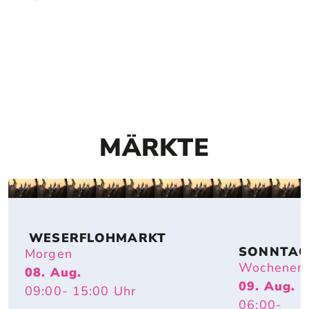
MÄRKTE
 WESERFLOHMARKT
SONNTAG
Morgen
FLOHMAR
Wochenen
08. Aug.
T
09. Aug.
09:00
- 15:00
Uhr
06:00
-