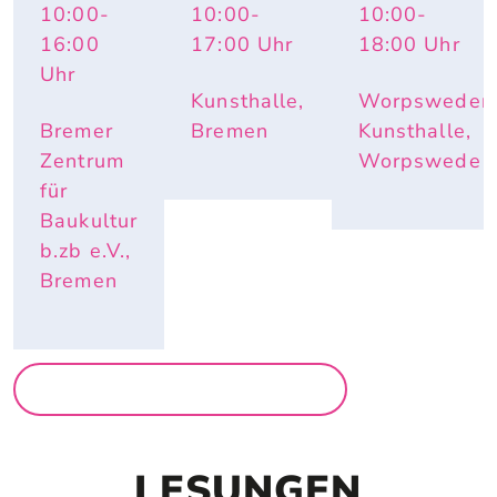
10:00
-
10:00
-
10:00
-
TOPOGR
AUF 
IMPULS 
APHY 
PAPIER
PAULA – 
16:00
17:00
Uhr
18:00
Uhr
OF 
HAUTNAH. 
Uhr
CHANGE
INÈS 
Kunsthalle,
Worpsweder
LONGEVIAL
Bremer
Bremen
Kunsthalle,
Zentrum
Worpswede
für
Baukultur
b.zb e.V.,
Bremen
MEHR AUSSTELLUNGEN
LESUNGEN