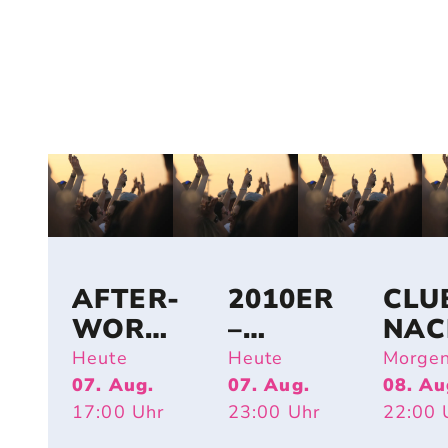
AFTER-
2010ER
CLU
WORK-
–
NAC
PARTY
SHAKE
Heute
Heute
Morge
OPEN
IT OFF
07. Aug.
07. Aug.
08. Au
17:00
Uhr
23:00
Uhr
22:00
AIR