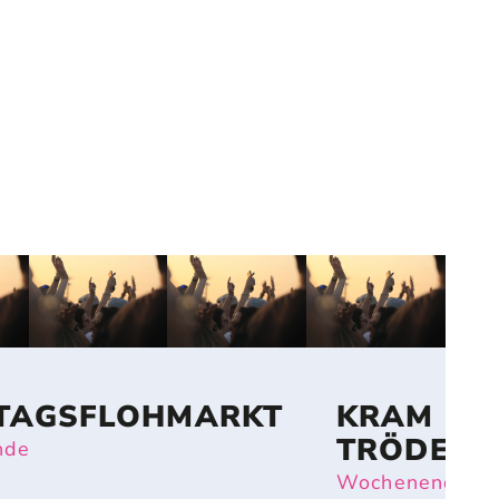
TAGSFLOHMARKT
KRAM &
TRÖDEL
nde
Wochenende