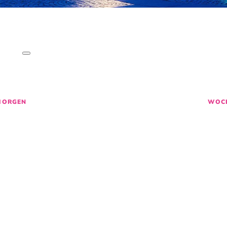
SO LEBT BREME
CHICHTEN
,
AKTIVITÄTEN
&
EVE
M
27
28
29
MORGEN
WOC