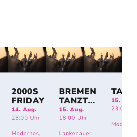
2000S
BREMEN
TANZ
FRIDAY
TANZT
15. Aug.
OPEN
23:00
Uh
14. Aug.
15. Aug.
AIR
23:00
Uhr
18:00
Uhr
Moderne
Modernes,
Lankenauer