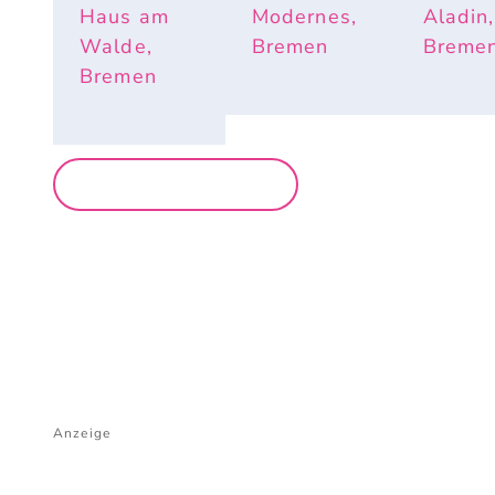
Haus am
Modernes,
Aladin,
Walde,
Bremen
Breme
Bremen
MEHR PARTYS
Anzeige