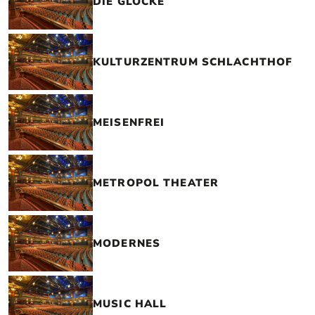
DIE GLOCKE
KULTURZENTRUM SCHLACHTHOF
MEISENFREI
METROPOL THEATER
MODERNES
MUSIC HALL