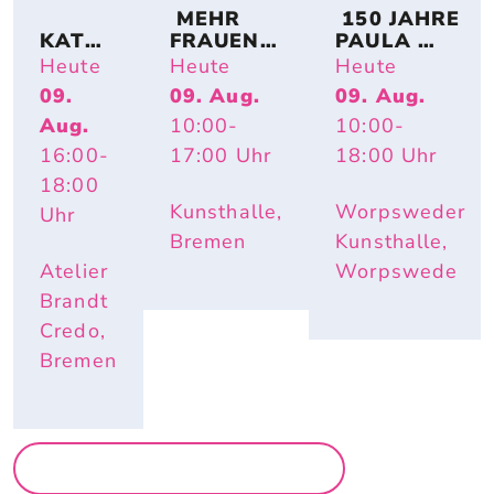
 MEHR 
 150 JAHRE 
KATRI
FRAUEN! 
PAULA 
N 
BREMER 
MODERSO
Heute
Heute
Heute
SCHÜT
KÜNSTLE
HN-
09.
09. Aug.
09. Aug.
TE – 
RINNEN 
BECKER: 
Aug.
10:00
-
10:00
-
HAUS
AUF 
IMPULS 
WELTE
PAPIER
PAULA – 
16:00
-
17:00
Uhr
18:00
Uhr
N
HAUTNAH. 
18:00
INÈS 
Kunsthalle,
Worpsweder
Uhr
LONGEVIAL
Bremen
Kunsthalle,
Atelier
Worpswede
Brandt
Credo,
Bremen
MEHR AUSSTELLUNGEN