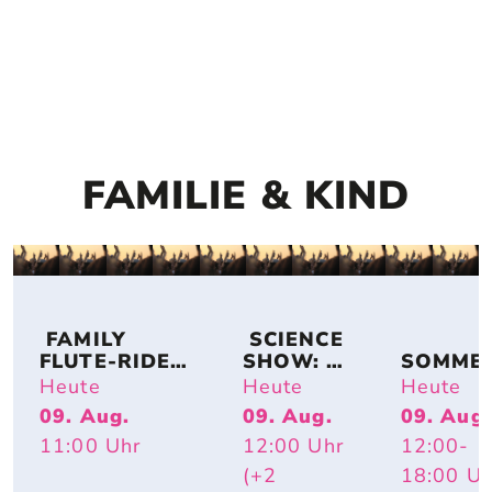
FAMILIE & KIND
 FAMILY 
 SCIENCE 
FLUTE-RIDE: 
SHOW: 
SOMME
DUO 
TIERISCH 
SAUSE –
Heute
Heute
Heute
FLUTASTIC
HEISS – W
GROSSE G
09. Aug.
09. Aug.
09. Aug.
ARUM R
EFÜHLE
11:00
Uhr
12:00
Uhr
12:00
-
OTE W
ANGEN U
(+2
18:00
Uh