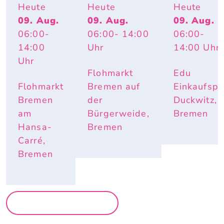
GSFLOH
FLOHMARK
Heute
Heute
Heute
MARKT
T
09. Aug.
09. Aug.
09. Aug.
06:00
-
06:00
- 14:00
06:00
-
14:00
Uhr
14:00
Uhr
Uhr
Flohmarkt
Edu
Flohmarkt
Bremen auf
Einkaufspa
Bremen
der
Duckwitz,
am
Bürgerweide,
Bremen
Hansa-
Bremen
Carré,
Bremen
MEHR MÄRKTE