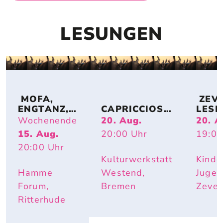
LESUNGEN
 MOFA, 
 ZEV
ENGTANZ, 
CAPRICCIOSO
LESE
BUNDESJU
: EVA 
DE: 
Wochenende
20. Aug.
20. A
GENDSPIEL
STRITTMATT
MIRI
15. Aug.
20:00
Uhr
19:00
E
ER
BUR
20:00
Uhr
I – IS
DOCH
Kulturwerkstatt
Kinde
SCHÖ
Hamme
Westend,
Jugen
HIER
Forum,
Bremen
Zeve
Ritterhude