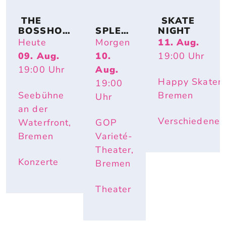
 THE 
 SKATE 
BOSSHOS
SPLEN
NIGHT
S – BACK 
DID
Heute
Morgen
11. Aug.
TO THE 
09. Aug.
10.
19:00
Uhr
BOOTS
19:00
Uhr
Aug.
Happy Skater,
19:00
Seebühne
Bremen
Uhr
an der
Verschiedenes
Waterfront,
GOP
Bremen
Varieté-
Theater,
Konzerte
Bremen
Theater