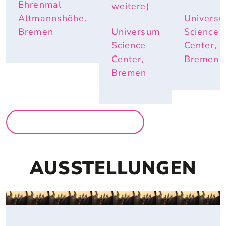
ND E
Ehrenmal
weitere)
LEFANTE
Altmannshöhe,
Univers
NOHREN
 IM S
Bremen
Universum
Science
OMMER N
Science
Center,
ÜTZLICH
Center,
Bremen
 SIND
Bremen
MEHR FÜR FAMILIEN
AUSSTELLUNGEN