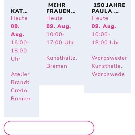
 MEHR 
 150 JAHRE 
KATRI
FRAUEN! 
PAULA 
N 
BREMER 
MODERSO
Heute
Heute
Heute
SCHÜT
KÜNSTLE
HN-
09.
09. Aug.
09. Aug.
TE – 
RINNEN 
BECKER: 
Aug.
10:00
-
10:00
-
HAUS
AUF 
IMPULS 
WELTE
PAPIER
PAULA – 
16:00
-
17:00
Uhr
18:00
Uhr
N
HAUTNAH. 
18:00
INÈS 
Kunsthalle,
Worpsweder
Uhr
LONGEVIAL
Bremen
Kunsthalle,
Atelier
Worpswede
Brandt
Credo,
Bremen
MEHR AUSSTELLUNGEN