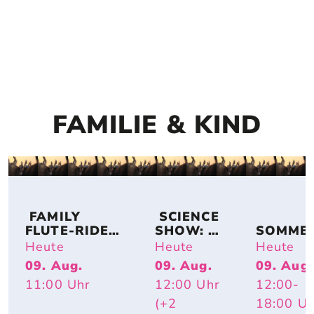
FAMILIE & KIND
 FAMILY 
 SCIENCE 
FLUTE-RIDE: 
SHOW: 
SOMME
DUO 
TIERISCH 
SAUSE –
Heute
Heute
Heute
FLUTASTIC
HEISS – W
GROSSE G
09. Aug.
09. Aug.
09. Aug.
ARUM R
EFÜHLE
11:00
Uhr
12:00
Uhr
12:00
-
OTE W
ANGEN U
(+2
18:00
Uh