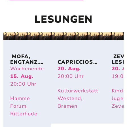
LESUNGEN
 MOFA, 
 ZEV
ENGTANZ, 
CAPRICCIOSO
LESE
BUNDESJU
: EVA 
DE: 
Wochenende
20. Aug.
20. A
GENDSPIEL
STRITTMATT
MIRI
15. Aug.
20:00
Uhr
19:00
E
ER
BUR
20:00
Uhr
I – IS
DOCH
Kulturwerkstatt
Kinde
SCHÖ
Hamme
Westend,
Jugen
HIER
Forum,
Bremen
Zeve
Ritterhude