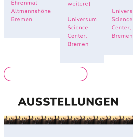
ND E
Ehrenmal
weitere)
LEFANTE
Altmannshöhe,
Univers
NOHREN
 IM S
Bremen
Universum
Science
OMMER N
Science
Center,
ÜTZLICH
Center,
Bremen
 SIND
Bremen
MEHR FÜR FAMILIEN
AUSSTELLUNGEN