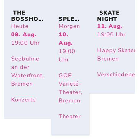
 THE 
 SKATE 
BOSSHOS
SPLEN
NIGHT
S – BACK 
DID
Heute
Morgen
11. Aug.
TO THE 
09. Aug.
10.
19:00
Uhr
BOOTS
19:00
Uhr
Aug.
Happy Skater,
19:00
Seebühne
Bremen
Uhr
an der
Verschiedenes
Waterfront,
GOP
Bremen
Varieté-
Theater,
Konzerte
Bremen
Theater