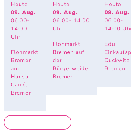
GSFLOH
FLOHMARK
Heute
Heute
Heute
MARKT
T
09. Aug.
09. Aug.
09. Aug.
06:00
-
06:00
- 14:00
06:00
-
14:00
Uhr
14:00
Uhr
Uhr
Flohmarkt
Edu
Flohmarkt
Bremen auf
Einkaufspa
Bremen
der
Duckwitz,
am
Bürgerweide,
Bremen
Hansa-
Bremen
Carré,
Bremen
MEHR MÄRKTE