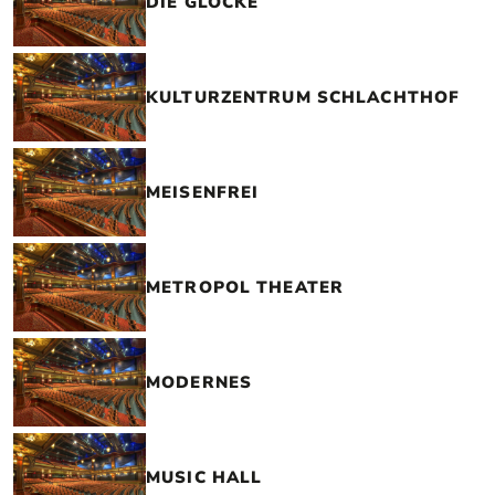
DIE GLOCKE
KULTURZENTRUM SCHLACHTHOF
MEISENFREI
METROPOL THEATER
MODERNES
MUSIC HALL